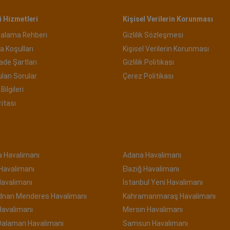
 Hizmetleri
Kişisel Verilerin Korunması
ralama Rehberi
Gizlilik Sözleşmesi
a Koşulları
Kişisel Verilerin Korunması
İade Şartları
Gizlilik Politikası
ulan Sorular
Çerez Politikası
Bilgileri
ritası
a Havalimanı
Adana Havalimanı
 Havalimanı
Elazığ Havalimanı
Havalimanı
İstanbul Yeni Havalimanı
Adnan Menderes Havalimanı
Kahramanmaraş Havalimanı
Havalimanı
Mersin Havalimanı
Dalaman Havalimanı
Samsun Havalimanı