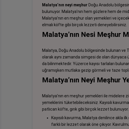
Malatya’nın neyi meşhur
Doğu Anadolu bölgesin
bulunuyor. Malatya’nın hem gözlere hem de mide
Malatya’nın en meşhur olan yemekleri ve içecekle
elmalı köfte gibi birçok lezzeti deneyebilirsiniz.
Malatya’nın Nesi Meşhur 
Malatya, Doğu Anadolu bölgesinde bulunan ve Tür
olarak aynı zamanda simgesi de olan dünyaca ünl
da bilinmektedir. Yüzerce kayısı tarlaları bulun
uğramışken mutlaka gezip görmeli ve taze topla
Malatya’nın Neyi Meşhur 
Malatya’nın en meşhur yemekleri ile midelere z
yemeklerini tüketebileceksiniz. Kayısılı kavurmad
patlıcan köfte, gırık gibi birçok lezzet bulunuyor
Kayısılı kavurma, Malatya denilince akla il
farklı bir lezzet olarak öne çıkıyor. Kavrul