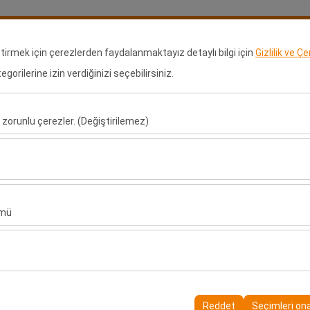
Rezervasyonlarım
Gir
eştirmek için çerezlerden faydalanmaktayız detaylı bilgi için
Gizlilik ve Ç
orilerine izin verdiğinizi seçebilirsiniz.
ralama
Kiralama Noktaları
Bayilik Başvurusu
Araçlar
Uz
 zorunlu çerezler. (Değiştirilemez)
Alış Tarih & Saat
Bırakış Tarih & Saa
u şekilde çalışması, güvenlik, oturum yönetimi ve temel işlevler için gere
09:00
sıl kullanıldığını (ziyaretçi sayısı, en çok ziyaret edilen sayfalar, kullanı
ler, web sitesi performansını ölçmek ve kullanıcı deneyimini sürekli iyileş
ümü
alanlarınıza uygun kişiselleştirilmiş reklamlar göstermemize ve reklam 
yısı, tıklama oranı) ölçmemize olanak tanır.
rayüzü ayarlarınızı, dil tercihinizi ve diğer yapılandırmalarınızı koruyarak
nı ve sürekliliğini sağlamak amacıyla kullanılır.
Reddet
Seçimleri on