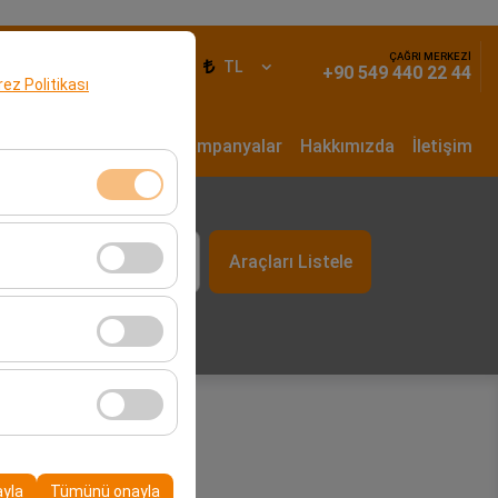
ÇAĞRI MERKEZİ
iş Yap
TR
TL
+90 549 440 22 44
erez Politikası
un Dönem Kiralama
Kampanyalar
Hakkımızda
İletişim
t
klidir. Devre dışı
Araçları Listele
09:00
cı davranışları) analiz
tirmek için kullanılır.
kampanyalarımızın
, platformdaki
ayla
Tümünü onayla