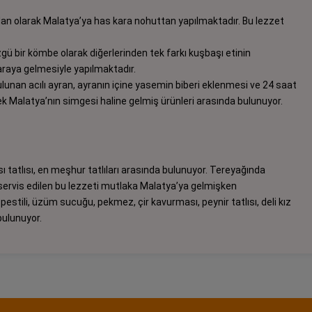
dan olarak Malatya’ya has kara nohuttan yapılmaktadır. Bu lezzet
bir kömbe olarak diğerlerinden tek farkı kuşbaşı etinin
 araya gelmesiyle yapılmaktadır.
lunan acılı ayran, ayranın içine yasemin biberi eklenmesi ve 24 saat
ek Malatya’nın simgesi haline gelmiş ürünleri arasında bulunuyor.
 tatlısı, en meşhur tatlıları arasında bulunuyor. Tereyağında
 servis edilen bu lezzeti mutlaka Malatya’ya gelmişken
estili, üzüm sucuğu, pekmez, çir kavurması, peynir tatlısı, deli kız
bulunuyor.