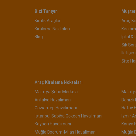
Bizi Tanıyın
Müşteri
Kiralık Araçlar
Araç Ki
Kiralama Noktaları
Kiralam
Blog
İptal & 
Sık Sor
İletişim 
Site Ha
Araç Kiralama Noktaları
Malatya Şehir Merkezi
Malaty
Antalya Havalimanı
Denizli
Gaziantep Havalimanı
Hatay 
İstanbul Sabiha Gökçen Havalimanı
İzmir 
Kayseri Havalimanı
Konya 
Muğla Bodrum-Milas Havalimanı
Muğla 