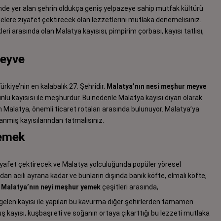
de yer alan şehrin oldukça geniş yelpazeye sahip mutfak kültürü
lere ziyafet çektirecek olan lezzetlerini mutlaka denemelisiniz.
ri arasında olan Malatya kayısısı, pimpirim çorbası, kayısı tatlısı,
Meyve
kiye’nin en kalabalık 27. Şehridir.
Malatya’nın nesi meşhur
meyve
ü kayısısı ile meşhurdur. Bu nedenle Malatya kayısı diyarı olarak
an Malatya, önemli ticaret rotaları arasında bulunuyor. Malatya’ya
nmış kayısılarından tatmalısınız.
Yemek
iyafet çektirecek ve Malatya yolculuğunda popüler yöresel
an acılı ayrana kadar ve bunların dışında banık köfte, elmalı köfte,
.
Malatya’nın neyi meşhur yemek
çeşitleri arasında,
k gelen kayısı ile yapılan bu kavurma diğer şehirlerden tamamen
muş kayısı, kuşbaşı eti ve soğanın ortaya çıkarttığı bu lezzeti mutlaka