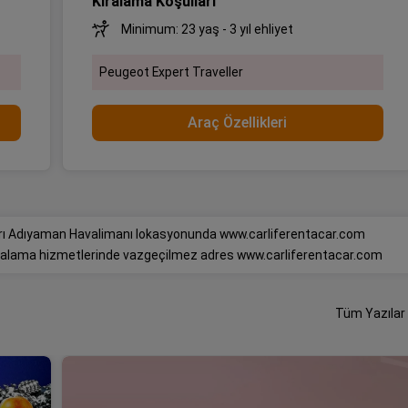
Kiralama Koşulları
Minimum: 23 yaş - 3 yıl ehliyet
Peugeot Expert Traveller
Araç Özellikleri
çları Adıyaman Havalimanı lokasyonunda www.carliferentacar.com
kiralama hizmetlerinde vazgeçilmez adres www.carliferentacar.com
Tüm Yazılar