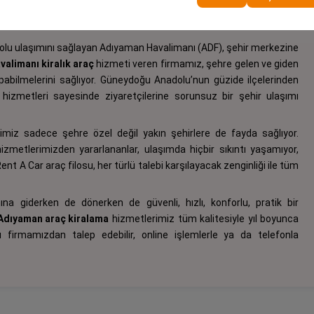
olu ulaşımını sağlayan Adıyaman Havalimanı (ADF), şehir merkezine
alimanı kiralık araç
hizmeti veren firmamız, şehre gelen ve giden
apabilmelerini sağlıyor. Güneydoğu Anadolu’nun güzide ilçelerinden
hizmetleri sayesinde ziyaretçilerine sorunsuz bir şehir ulaşımı
miz sadece şehre özel değil yakın şehirlere de fayda sağlıyor.
izmetlerimizden yararlananlar, ulaşımda hiçbir sıkıntı yaşamıyor,
 Rent A Car araç filosu, her türlü talebi karşılayacak zenginliği ile tüm
na giderken de dönerken de güvenli, hızlı, konforlu, pratik bir
Adıyaman araç kiralama
hizmetlerimiz tüm kalitesiyle yıl boyunca
ı firmamızdan talep edebilir, online işlemlerle ya da telefonla