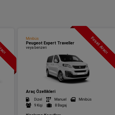
Aracı
Fırsat Aracı
Minibüs
Peugeot Expert Traveller
veya benzeri
Araç Özellikleri
Dizel
Manuel
Minibüs
9 Kişi
8 Bagaj