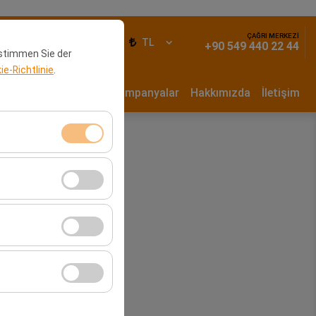
ÇAĞRI MERKEZİ
iş Yap
TR
TL
+90 549 440 22 44
 stimmen Sie der
e-Richtlinie
.
un Dönem Kiralama
Kampanyalar
Hakkımızda
İletişim
klidir. Devre dışı
cı davranışları) analiz
tirmek için kullanılır.
kampanyalarımızın
, platformdaki