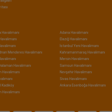
Bilgileri
ritası
a Havalimanı
Adana Havalimanı
 Havalimanı
Elazığ Havalimanı
Havalimanı
İstanbul Yeni Havalimanı
Adnan Menderes Havalimanı
Kahramanmaraş Havalimanı
Havalimanı
Mersin Havalimanı
Dalaman Havalimanı
Samsun Havalimanı
n Havalimanı
Nevşehir Havalimanı
valimanı
Sivas Havalimanı
l Kadıköy
Ankara Esenboğa Havalimanı
m Havalimanı