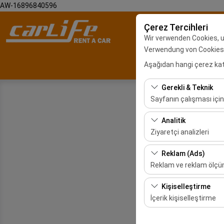
AW-16896840596
Çerez Tercihleri
Wir verwenden Cookies, 
Verwendung von Cookies z
Aşağıdan hangi çerez kateg
Malatya Araç Ki
Gerekli & Teknik
Sayfanın çalışması için
Bu çerezler sitenin doğr
Analitik
bırakılamaz.
Ziyaretçi analizleri
Bu çerezler, sitemizin na
Reklam (Ads)
etmemizi sağlar. Bu veri
Reklam ve reklam ölç
Bu çerezler, size ilgi 
Kişiselleştirme
etkinliğini (gösterim sa
İçerik kişiselleştirme
Bu çerezler, kullanıcı a