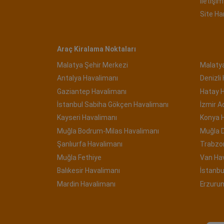
İletişim 
Site Ha
Araç Kiralama Noktaları
Malatya Şehir Merkezi
Malaty
Antalya Havalimanı
Denizli
Gaziantep Havalimanı
Hatay 
İstanbul Sabiha Gökçen Havalimanı
İzmir 
Kayseri Havalimanı
Konya 
Muğla Bodrum-Milas Havalimanı
Muğla 
Şanlıurfa Havalimanı
Trabzo
Muğla Fethiye
Van Ha
Balıkesir Havalimanı
İstanbu
Mardin Havalimanı
Erzuru