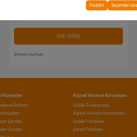
nı ve sürekliliğini sağlamak amacıyla kullanılır.
Reddet
Seçimleri on
Bu cihazda beni hatırla
ÜYE GİRİŞİ
Şifremi unuttum
 Hizmetleri
Kişisel Verilerin Korunması
ralama Rehberi
Gizlilik Sözleşmesi
a Koşulları
Kişisel Verilerin Korunması
İade Şartları
Gizlilik Politikası
ulan Sorular
Çerez Politikası