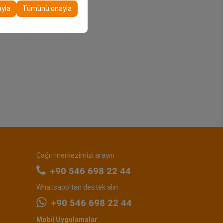
ayla
Tümünü onayla
Çağrı merkezimizi arayın
+90 546 698 22 44
Whatsapp'tan destek alın
+90 546 698 22 44
Mobil Uygulamalar