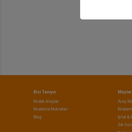
deneyiminizin tutarlılığı
Bizi Tanıyın
Müşteri
Kiralık Araçlar
Araç Ki
Kiralama Noktaları
Kiralam
Blog
İptal & 
Sık Sor