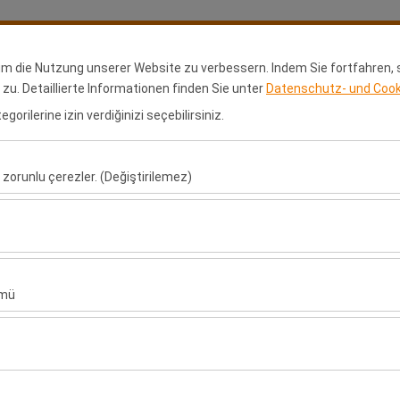
Rezervasyonlarım
Gir
um die Nutzung unserer Website zu verbessern. Indem Sie fortfahren,
u. Detaillierte Informationen finden Sie unter
Datenschutz- und Cooki
orilerine izin verdiğinizi seçebilirsiniz.
ralama
Kiralama Noktaları
Bayilik Başvurusu
Araçlar
Uz
 zorunlu çerezler. (Değiştirilemez)
ÜYE GİRİŞİ
Yeni Üyelik
u şekilde çalışması, güvenlik, oturum yönetimi ve temel işlevler için gere
Kullanıcı Adı
sıl kullanıldığını (ziyaretçi sayısı, en çok ziyaret edilen sayfalar, kullanı
ler, web sitesi performansını ölçmek ve kullanıcı deneyimini sürekli iyileş
ümü
Şifre
alanlarınıza uygun kişiselleştirilmiş reklamlar göstermemize ve reklam 
yısı, tıklama oranı) ölçmemize olanak tanır.
Doğrulama Kodu
rayüzü ayarlarınızı, dil tercihinizi ve diğer yapılandırmalarınızı koruyarak