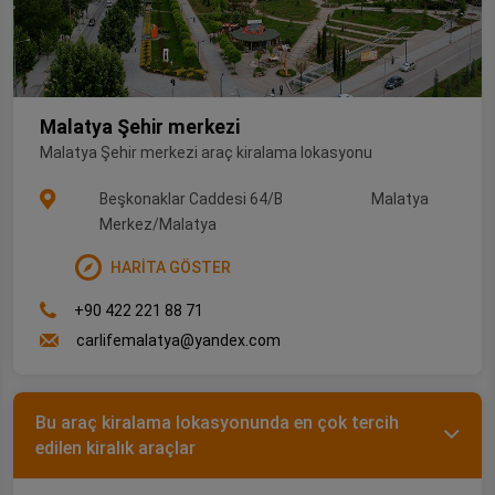
Malatya Şehir merkezi
Malatya Şehir merkezi araç kiralama lokasyonu
Beşkonaklar Caddesi 64/B
Malatya
Merkez/Malatya
HARİTA GÖSTER
+90 422 221 88 71
carlifemalatya@yandex.com
Bu araç kiralama lokasyonunda en çok tercih
edilen kiralık araçlar