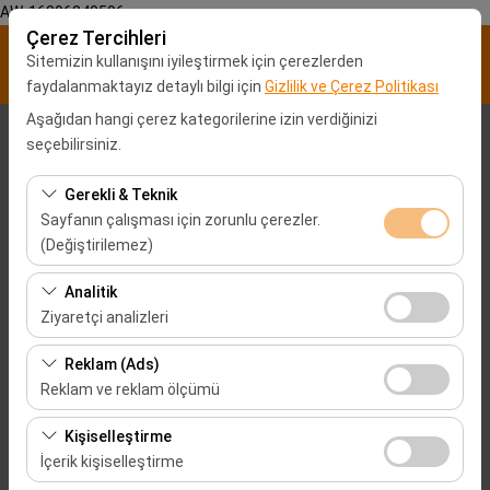
AW-16896840596
Çerez Tercihleri
Sitemizin kullanışını iyileştirmek için çerezlerden
faydalanmaktayız detaylı bilgi için
Gizlilik ve Çerez Politikası
Aşağıdan hangi çerez kategorilerine izin verdiğinizi
Alış Lokasyonu
seçebilirsiniz.
Malatya Şehir merkezi
Gerekli & Teknik
Sayfanın çalışması için zorunlu çerezler.
(Değiştirilemez)
Aracı farklı bir lokasyona bırakacağım
Bu çerezler sitenin doğru şekilde çalışması, güvenlik,
Analitik
Alış Tarih & Saat
oturum yönetimi ve temel işlevler için gereklidir. Devre
Ziyaretçi analizleri
dışı bırakılamaz.
09:00
Bu çerezler, sitemizin nasıl kullanıldığını (ziyaretçi sayısı,
Reklam (Ads)
en çok ziyaret edilen sayfalar, kullanıcı davranışları)
Reklam ve reklam ölçümü
Bırakış Tarih & Saat
analiz etmemizi sağlar. Bu veriler, web sitesi
Bu çerezler, size ilgi alanlarınıza uygun kişiselleştirilmiş
performansını ölçmek ve kullanıcı deneyimini sürekli
Kişiselleştirme
09:00
reklamlar göstermemize ve reklam kampanyalarımızın
iyileştirmek için kullanılır.
İçerik kişiselleştirme
etkinliğini (gösterim sayısı, tıklama oranı) ölçmemize