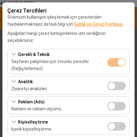
AW-16896840596
Çerez Tercihleri
Sitemizin kullanışını iyileştirmek için çerezlerden
faydalanmaktayız detaylı bilgi için
Gizlilik ve Çerez Politikası
Aşağıdan hangi çerez kategorilerine izin verdiğinizi
Alış Lokasyonu
seçebilirsiniz.
Malatya Şehir merkezi
Gerekli & Teknik
Sayfanın çalışması için zorunlu çerezler.
(Değiştirilemez)
Aracı farklı bir lokasyona bırakacağım
Bu çerezler sitenin doğru şekilde çalışması, güvenlik,
Analitik
Alış Tarih & Saat
oturum yönetimi ve temel işlevler için gereklidir. Devre
Ziyaretçi analizleri
dışı bırakılamaz.
09:00
Bu çerezler, sitemizin nasıl kullanıldığını (ziyaretçi sayısı,
Reklam (Ads)
en çok ziyaret edilen sayfalar, kullanıcı davranışları)
Reklam ve reklam ölçümü
Bırakış Tarih & Saat
analiz etmemizi sağlar. Bu veriler, web sitesi
Bu çerezler, size ilgi alanlarınıza uygun kişiselleştirilmiş
performansını ölçmek ve kullanıcı deneyimini sürekli
Kişiselleştirme
09:00
reklamlar göstermemize ve reklam kampanyalarımızın
iyileştirmek için kullanılır.
İçerik kişiselleştirme
etkinliğini (gösterim sayısı, tıklama oranı) ölçmemize