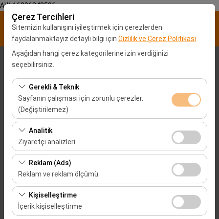
AW-16896840596
Çerez Tercihleri
Sitemizin kullanışını iyileştirmek için çerezlerden
faydalanmaktayız detaylı bilgi için
Gizlilik ve Çerez Politikası
Aşağıdan hangi çerez kategorilerine izin verdiğinizi
Alış Lokasyonu
seçebilirsiniz.
Malatya Şehir merkezi
Gerekli & Teknik
Sayfanın çalışması için zorunlu çerezler.
(Değiştirilemez)
Aracı farklı bir lokasyona bırakacağım
Bu çerezler sitenin doğru şekilde çalışması, güvenlik,
Analitik
Alış Tarih & Saat
oturum yönetimi ve temel işlevler için gereklidir. Devre
Ziyaretçi analizleri
dışı bırakılamaz.
09:00
Bu çerezler, sitemizin nasıl kullanıldığını (ziyaretçi sayısı,
Reklam (Ads)
en çok ziyaret edilen sayfalar, kullanıcı davranışları)
Reklam ve reklam ölçümü
Bırakış Tarih & Saat
analiz etmemizi sağlar. Bu veriler, web sitesi
Bu çerezler, size ilgi alanlarınıza uygun kişiselleştirilmiş
performansını ölçmek ve kullanıcı deneyimini sürekli
Kişiselleştirme
09:00
reklamlar göstermemize ve reklam kampanyalarımızın
iyileştirmek için kullanılır.
İçerik kişiselleştirme
etkinliğini (gösterim sayısı, tıklama oranı) ölçmemize