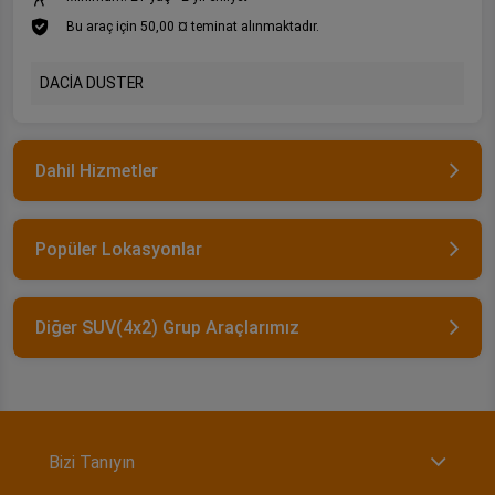
Bu araç için 50,00 ¤ teminat alınmaktadır.
DACİA DUSTER
Dahil Hizmetler
Popüler Lokasyonlar
Diğer SUV(4x2) Grup Araçlarımız
Bizi Tanıyın