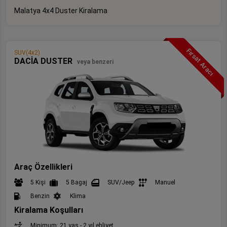
Malatya 4x4 Duster Kiralama
Fırsat Aracı
SUV(4x2)
DACİA DUSTER
veya benzeri
Araç Özellikleri
5 Kişi
5 Bagaj
SUV/Jeep
Manuel
Benzin
Klima
Kiralama Koşulları
Minimum: 21 yaş - 2 yıl ehliyet