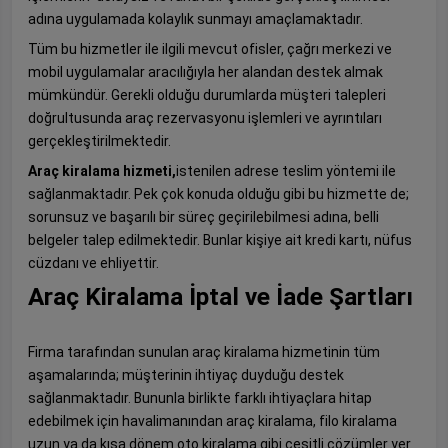
adına uygulamada kolaylık sunmayı amaçlamaktadır.
Tüm bu hizmetler ile ilgili mevcut ofisler, çağrı merkezi ve
mobil uygulamalar aracılığıyla her alandan destek almak
mümkündür. Gerekli olduğu durumlarda müşteri talepleri
doğrultusunda araç rezervasyonu işlemleri ve ayrıntıları
gerçekleştirilmektedir.
Araç kiralama
hizmeti,
istenilen adrese teslim yöntemi ile
sağlanmaktadır. Pek çok konuda olduğu gibi bu hizmette de;
sorunsuz ve başarılı bir süreç geçirilebilmesi adına, belli
belgeler talep edilmektedir. Bunlar kişiye ait kredi kartı, nüfus
cüzdanı ve ehliyettir.
Araç Kiralama İptal ve İade Şartları
Firma tarafından sunulan araç kiralama hizmetinin tüm
aşamalarında; müşterinin ihtiyaç duyduğu destek
sağlanmaktadır. Bununla birlikte farklı ihtiyaçlara hitap
edebilmek için havalimanından araç kiralama, filo kiralama
uzun ya da kısa dönem oto kiralama gibi çeşitli çözümler yer