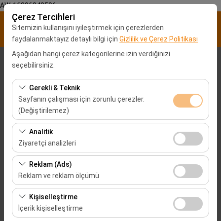
AW-16896840596
Çerez Tercihleri
Sitemizin kullanışını iyileştirmek için çerezlerden
faydalanmaktayız detaylı bilgi için
Gizlilik ve Çerez Politikası
Aşağıdan hangi çerez kategorilerine izin verdiğinizi
Alış Lokasyonu
seçebilirsiniz.
Malatya Şehir merkezi
Gerekli & Teknik
Sayfanın çalışması için zorunlu çerezler.
(Değiştirilemez)
Aracı farklı bir lokasyona bırakacağım
Bu çerezler sitenin doğru şekilde çalışması, güvenlik,
Analitik
Alış Tarih & Saat
oturum yönetimi ve temel işlevler için gereklidir. Devre
Ziyaretçi analizleri
dışı bırakılamaz.
09:00
Bu çerezler, sitemizin nasıl kullanıldığını (ziyaretçi sayısı,
Reklam (Ads)
en çok ziyaret edilen sayfalar, kullanıcı davranışları)
Reklam ve reklam ölçümü
Bırakış Tarih & Saat
analiz etmemizi sağlar. Bu veriler, web sitesi
Bu çerezler, size ilgi alanlarınıza uygun kişiselleştirilmiş
performansını ölçmek ve kullanıcı deneyimini sürekli
Kişiselleştirme
09:00
reklamlar göstermemize ve reklam kampanyalarımızın
iyileştirmek için kullanılır.
İçerik kişiselleştirme
etkinliğini (gösterim sayısı, tıklama oranı) ölçmemize