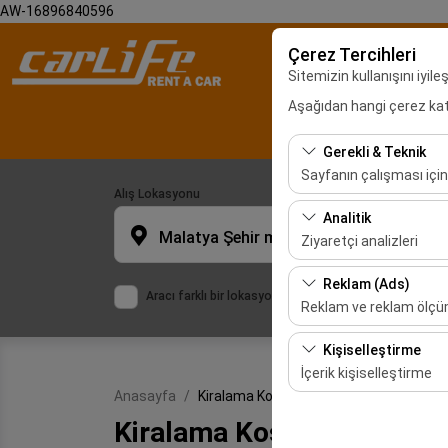
AW-16896840596
Çerez Tercihleri
Sitemizin kullanışını iyil
Aşağıdan hangi çerez kateg
Malatya Araç Ki
Gerekli & Teknik
Sayfanın çalışması için
Alış Lokasyonu
Bu çerezler sitenin doğr
Analitik
bırakılamaz.
Malatya Şehir merkezi
Ziyaretçi analizleri
Bu çerezler, sitemizin na
Reklam (Ads)
Aracı farklı bir lokasyona bırakacağım
etmemizi sağlar. Bu veri
Reklam ve reklam ölç
Bu çerezler, size ilgi 
Kişiselleştirme
etkinliğini (gösterim sa
İçerik kişiselleştirme
Anasayfa
Kiralama Koşulları
Bu çerezler, kullanıcı a
Kiralama Koşulları
deneyiminizin tutarlılığı