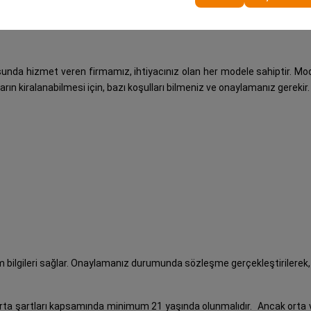
unda hizmet veren firmamız, ihtiyacınız olan her modele sahiptir. Mode
ların kiralanabilmesi için, bazı koşulları bilmeniz ve onaylamanız gerekir.
 bilgileri sağlar. Onaylamanız durumunda sözleşme gerçekleştirilerek, se
orta şartları kapsamında minimum 21 yaşında olunmalıdır.
Ancak orta v