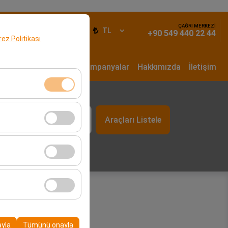
ÇAĞRI MERKEZİ
iş Yap
TR
TL
+90 549 440 22 44
erez Politikası
un Dönem Kiralama
Kampanyalar
Hakkımızda
İletişim
t
klidir. Devre dışı
Araçları Listele
09:00
cı davranışları) analiz
tirmek için kullanılır.
kampanyalarımızın
, platformdaki
ayla
Tümünü onayla