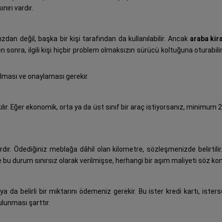
ırı vardır.
zdan değil, başka bir kişi tarafından da kullanılabilir. Ancak
araba kir
en sonra, ilgili kişi hiçbir problem olmaksızın sürücü koltuğuna oturabi
lması ve onaylaması gerekir.
ılır. Eğer ekonomik, orta ya da üst sınıf bir araç istiyorsanız, minimum 
vardır. Ödediğiniz meblağa dâhil olan kilometre, sözleşmenizde belirtili
e bu durum sınırsız olarak verilmişse, herhangi bir aşım maliyeti söz kon
da belirli bir miktarını ödemeniz gerekir. Bu ister kredi kartı, isterse
lunması şarttır.