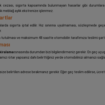
fik cezası, sigorta kapsamında bulunmayan hasarlar gibi durumlara k
cak meblağ aylık ekstrenize işlenmez.
artlar
arda sigorta iptal edilir. Hız sınırına uyulmaması, sözleşmede geçen 
r.
da tutulması ve maksimum 48 saatte otomobilin tarafımıza teslimi şartt
nması
 kiralama
esnasında durumdan bizi bilgilendirmeniz gerekir. En geç uçuş
mamız rötar yapsanız dahi belirttiğiniz yerde otomobilinizi almanızı sağla
size belirtilen adrese bırakmanız gerekir. Eğer geç teslim edilirse, ücret