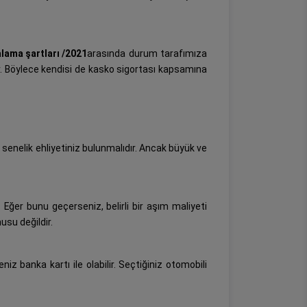
alama
şartları /2021
arasında durum tarafımıza
lir. Böylece kendisi de kasko sigortası kapsamına
2 senelik ehliyetiniz bulunmalıdır. Ancak büyük ve
r. Eğer bunu geçerseniz, belirli bir aşım maliyeti
usu değildir.
niz banka kartı ile olabilir. Seçtiğiniz otomobili