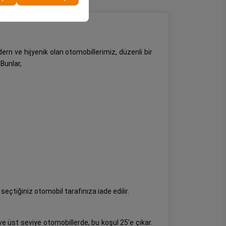
rn ve hijyenik olan otomobillerimiz, düzenli bir
 Bunlar,
çtiğiniz otomobil tarafınıza iade edilir.
e üst seviye otomobillerde, bu koşul 25’e çıkar.