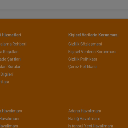
 Hizmetleri
Kişisel Verilerin Korunması
ralama Rehberi
Gizlilik Sözleşmesi
a Koşulları
Kişisel Verilerin Korunması
İade Şartları
Gizlilik Politikası
ulan Sorular
Çerez Politikası
Bilgileri
ritası
a Havalimanı
Adana Havalimanı
 Havalimanı
Elazığ Havalimanı
Havalimanı
İstanbul Yeni Havalimanı