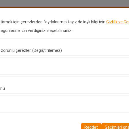
Rezervasyonlarım
Gir
eştirmek için çerezlerden faydalanmaktayız detaylı bilgi için
Gizlilik ve Ç
orilerine izin verdiğinizi seçebilirsiniz.
ralama
Kiralama Noktaları
Bayilik Başvurusu
Araçlar
Uz
 zorunlu çerezler. (Değiştirilemez)
Alış Tarih & Saat
Bırakış Tarih & Saa
u şekilde çalışması, güvenlik, oturum yönetimi ve temel işlevler için gere
09:00
sıl kullanıldığını (ziyaretçi sayısı, en çok ziyaret edilen sayfalar, kullanı
ler, web sitesi performansını ölçmek ve kullanıcı deneyimini sürekli iyileş
ümü
alanlarınıza uygun kişiselleştirilmiş reklamlar göstermemize ve reklam 
yısı, tıklama oranı) ölçmemize olanak tanır.
rayüzü ayarlarınızı, dil tercihinizi ve diğer yapılandırmalarınızı koruyarak
nı ve sürekliliğini sağlamak amacıyla kullanılır.
Reddet
Seçimleri on