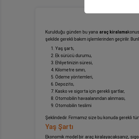
Kurulduğu günden bu yana
araç kiralama
konus
şekilde gerekli bakım işlemlerinden geçirilir. Bun
Yaş şartı,
Ek sürücü durumu,
Ehliyetinizin süresi,
Kilometre sınırı,
Ödeme yöntemleri,
Depozito,
Kasko ve sigorta için gerekli şartlar,
Otomobilin havaalanından alınması,
Otomobilin teslimi
Şeklindedir. Firmamız size bu konuda gerekli tüm
Yaş Şartı
Ekonomik model bir araç kiralayacaksanız, sig