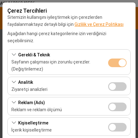
AW-16896840596
Çerez Tercihleri
Sitemizin kullanışını iyileştirmek için çerezlerden
faydalanmaktayız detaylı bilgi için
Gizlilik ve Çerez Politikası
Aşağıdan hangi çerez kategorilerine izin verdiğinizi
Alış Lokasyonu
seçebilirsiniz.
Malatya Şehir merkezi
Gerekli & Teknik
Sayfanın çalışması için zorunlu çerezler.
(Değiştirilemez)
Aracı farklı bir lokasyona bırakacağım
Hatay Havalimanı Araç Kiralama
Bu çerezler sitenin doğru şekilde çalışması, güvenlik,
Analitik
Alış Tarih & Saat
oturum yönetimi ve temel işlevler için gereklidir. Devre
Ziyaretçi analizleri
dışı bırakılamaz.
09:00
Bu çerezler, sitemizin nasıl kullanıldığını (ziyaretçi sayısı,
Reklam (Ads)
en çok ziyaret edilen sayfalar, kullanıcı davranışları)
Reklam ve reklam ölçümü
Bırakış Tarih & Saat
analiz etmemizi sağlar. Bu veriler, web sitesi
Bu çerezler, size ilgi alanlarınıza uygun kişiselleştirilmiş
performansını ölçmek ve kullanıcı deneyimini sürekli
Kişiselleştirme
09:00
reklamlar göstermemize ve reklam kampanyalarımızın
iyileştirmek için kullanılır.
İçerik kişiselleştirme
etkinliğini (gösterim sayısı, tıklama oranı) ölçmemize