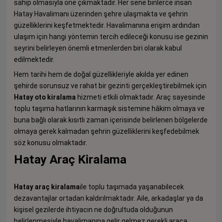
sahip olmasıyla öne çıkmaktadır. Her sene binlerce insan
Hatay Havalimanı üzerinden şehre ulaşmakta ve şehrin
güzelliklerini keşfetmektedir. Havalimanına erişim ardından
ulaşım için hangi yöntemin tercih edileceği konusu ise gezinin
seyrini belirleyen önemli etmenlerden biri olarak kabul
edilmektedir.
Hem tarihi hem de doğal güzellikleriyle akılda yer edinen
şehirde sorunsuz ve rahat bir gezinti gerçekleştirebilmek için
Hatay oto kiralama
hizmeti etkili olmaktadır. Araç sayesinde
toplu taşıma hatlarının karmaşık sistemine hâkim olmaya ve
buna bağlı olarak kısıtlı zaman içerisinde belirlenen bölgelerde
olmaya gerek kalmadan şehrin güzelliklerini keşfedebilmek
söz konusu olmaktadır.
Hatay Araç Kiralama
Hatay araç kiralama
ile toplu taşımada yaşanabilecek
dezavantajlar ortadan kaldırılmaktadır. Aile, arkadaşlar ya da
kişisel gezilerde ihtiyacın ne doğrultuda olduğunun
belirlenmesiyle havalimanına gelir gelmez gerekli araca