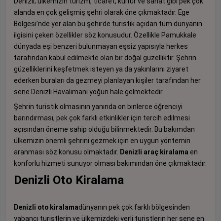
Denizli; ülkemizin turizm, ticaret, kültür ve sanat gibi pek çok
alanda en çok gelişmiş şehri olarak öne çıkmaktadır. Ege
Bölgesi’nde yer alan bu şehirde turistik açıdan tüm dünyanın
ilgisini çeken özellikler söz konusudur. Özellikle Pamukkale
dünyada eşi benzeri bulunmayan eşsiz yapısıyla herkes
tarafından kabul edilmekte olan bir doğal güzelliktir. Şehrin
güzelliklerini keşfetmek isteyen ya da yakınlarını ziyaret
ederken buraları da gezmeyi planlayan kişiler tarafından her
sene Denizli Havalimanı yoğun hale gelmektedir.
Şehrin turistik olmasının yanında on binlerce öğrenciyi
barındırması, pek çok farklı etkinlikler için tercih edilmesi
açısından öneme sahip olduğu bilinmektedir. Bu bakımdan
ülkemizin önemli şehrini gezmek için en uygun yöntemin
aranması söz konusu olmaktadır.
Denizli araç kiralama
en
konforlu hizmeti sunuyor olması bakımından öne çıkmaktadır.
Denizli Oto Kiralama
Denizli oto kiralama
dünyanın pek çok farklı bölgesinden
yabancı turistlerin ve ülkemizdeki yerli turistlerin her sene en