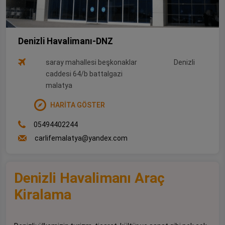
Denizli Havalimanı-DNZ
saray mahallesi beşkonaklar
Denizli
caddesi 64/b battalgazi
malatya
HARİTA GÖSTER
05494402244
carlifemalatya@yandex.com
Denizli Havalimanı Araç
Kiralama