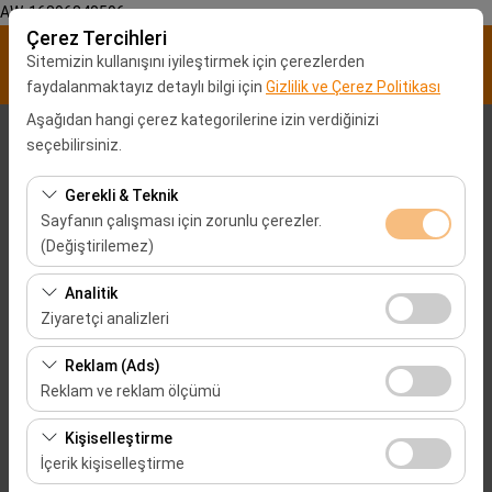
AW-16896840596
Çerez Tercihleri
Sitemizin kullanışını iyileştirmek için çerezlerden
faydalanmaktayız detaylı bilgi için
Gizlilik ve Çerez Politikası
Aşağıdan hangi çerez kategorilerine izin verdiğinizi
Alış Lokasyonu
seçebilirsiniz.
Malatya Şehir merkezi
Gerekli & Teknik
Sayfanın çalışması için zorunlu çerezler.
(Değiştirilemez)
Aracı farklı bir lokasyona bırakacağım
Denizli Havalimanı-DNZ
Bu çerezler sitenin doğru şekilde çalışması, güvenlik,
Analitik
Alış Tarih & Saat
oturum yönetimi ve temel işlevler için gereklidir. Devre
Ziyaretçi analizleri
dışı bırakılamaz.
09:00
Bu çerezler, sitemizin nasıl kullanıldığını (ziyaretçi sayısı,
Reklam (Ads)
en çok ziyaret edilen sayfalar, kullanıcı davranışları)
Reklam ve reklam ölçümü
Bırakış Tarih & Saat
analiz etmemizi sağlar. Bu veriler, web sitesi
Bu çerezler, size ilgi alanlarınıza uygun kişiselleştirilmiş
performansını ölçmek ve kullanıcı deneyimini sürekli
Kişiselleştirme
09:00
reklamlar göstermemize ve reklam kampanyalarımızın
iyileştirmek için kullanılır.
İçerik kişiselleştirme
etkinliğini (gösterim sayısı, tıklama oranı) ölçmemize