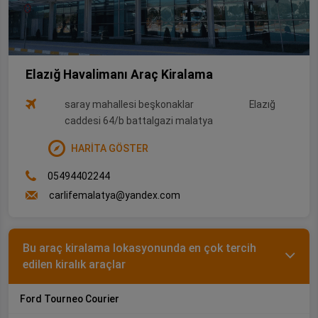
Elazığ Havalimanı Araç Kiralama
saray mahallesi beşkonaklar
Elazığ
caddesi 64/b battalgazi malatya
HARİTA GÖSTER
05494402244
carlifemalatya@yandex.com
Bu araç kiralama lokasyonunda en çok tercih
edilen kiralık araçlar
Ford Tourneo Courier