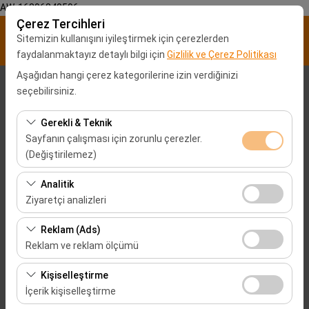
AW-16896840596
Çerez Tercihleri
Sitemizin kullanışını iyileştirmek için çerezlerden
faydalanmaktayız detaylı bilgi için
Gizlilik ve Çerez Politikası
Aşağıdan hangi çerez kategorilerine izin verdiğinizi
Alış Lokasyonu
seçebilirsiniz.
Elazığ Havalimanı Araç Kiralama
Gerekli & Teknik
Sayfanın çalışması için zorunlu çerezler.
(Değiştirilemez)
Aracı farklı bir lokasyona bırakacağım
Bu çerezler sitenin doğru şekilde çalışması, güvenlik,
Analitik
Alış Tarih & Saat
oturum yönetimi ve temel işlevler için gereklidir. Devre
Ziyaretçi analizleri
dışı bırakılamaz.
09:00
Bu çerezler, sitemizin nasıl kullanıldığını (ziyaretçi sayısı,
Reklam (Ads)
en çok ziyaret edilen sayfalar, kullanıcı davranışları)
Reklam ve reklam ölçümü
Bırakış Tarih & Saat
analiz etmemizi sağlar. Bu veriler, web sitesi
Bu çerezler, size ilgi alanlarınıza uygun kişiselleştirilmiş
performansını ölçmek ve kullanıcı deneyimini sürekli
Kişiselleştirme
09:00
reklamlar göstermemize ve reklam kampanyalarımızın
iyileştirmek için kullanılır.
İçerik kişiselleştirme
etkinliğini (gösterim sayısı, tıklama oranı) ölçmemize