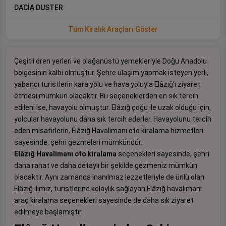
DACİA DUSTER
Tüm Kiralık Araçları Göster
Çeşitli ören yerleri ve olağanüstü yemekleriyle Doğu Anadolu
bölgesinin kalbi olmuştur. Şehre ulaşım yapmak isteyen yerli,
yabancı turistlerin kara yolu ve hava yoluyla Elâzığ’ı ziyaret
etmesi mümkün olacaktır. Bu seçeneklerden en sık tercih
edileni ise, havayolu olmuştur. Elâzığ çoğu ile uzak olduğu için,
yolcular havayolunu daha sık tercih ederler. Havayolunu tercih
eden misafirlerin, Elâzığ Havalimanı oto kiralama hizmetleri
sayesinde, şehri gezmeleri mümkündür.
Elâzığ Havalimanı oto kiralama
seçenekleri sayesinde, şehri
daha rahat ve daha detaylı bir şekilde gezmeniz mümkün
olacaktır. Aynı zamanda inanılmaz lezzetleriyle de ünlü olan
Elâzığ ilimiz, turistlerine kolaylık sağlayan Elâzığ havalimanı
araç kiralama seçenekleri sayesinde de daha sık ziyaret
edilmeye başlamıştır.