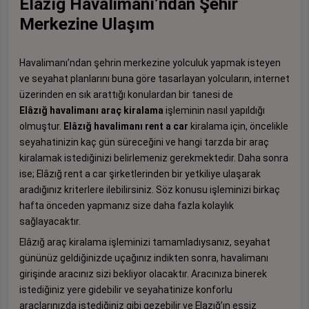
Elâzığ Havalimanı’ndan Şehir
Merkezine Ulaşım
Havalimanı’ndan şehrin merkezine yolculuk yapmak isteyen
ve seyahat planlarını buna göre tasarlayan yolcuların, internet
üzerinden en sık arattığı konulardan bir tanesi de
Elâzığ havalimanı araç kiralama
işleminin nasıl yapıldığı
olmuştur.
Elâzığ havalimanı rent a car
kiralama için, öncelikle
seyahatinizin kaç gün süreceğini ve hangi tarzda bir araç
kiralamak istediğinizi belirlemeniz gerekmektedir. Daha sonra
ise; Elâzığ rent a car şirketlerinden bir yetkiliye ulaşarak
aradığınız kriterlere ilebilirsiniz. Söz konusu işleminizi birkaç
hafta önceden yapmanız size daha fazla kolaylık
sağlayacaktır.
Elâzığ araç kiralama işleminizi tamamladıysanız, seyahat
gününüz geldiğinizde uçağınız indikten sonra, havalimanı
girişinde aracınız sizi bekliyor olacaktır. Aracınıza binerek
istediğiniz yere gidebilir ve seyahatinize konforlu
araçlarınızda istediğiniz gibi gezebilir ve Elazığ’ın eşsiz