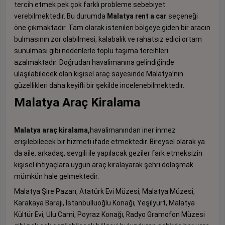
tercih etmek pek çok farklı probleme sebebiyet
verebilmektedir. Bu durumda
Malatya rent a car
seçeneği
öne çıkmaktadır. Tam olarak istenilen bölgeye giden bir aracın
bulmasının zor olabilmesi, kalabalık ve rahatsız edici ortam
sunulması gibi nedenlerle toplu taşıma tercihleri
azalmaktadır. Doğrudan havalimanına gelindiğinde
ulaşılabilecek olan kişisel araç sayesinde Malatya’nın
güzellikleri daha keyifli bir şekilde incelenebilmektedir.
Malatya Araç Kiralama
Malatya araç kiralama,
havalimanından iner inmez
erişilebilecek bir hizmeti ifade etmektedir. Bireysel olarak ya
da aile, arkadaş, sevgili ile yapılacak geziler fark etmeksizin
kişisel ihtiyaçlara uygun araç kiralayarak şehri dolaşmak
mümkün hale gelmektedir.
Malatya Şire Pazarı, Atatürk Evi Müzesi, Malatya Müzesi,
Karakaya Barajı, İstanbulluoğlu Konağı, Yeşilyurt, Malatya
Kültür Evi, Ulu Cami, Poyraz Konağı, Radyo Gramofon Müzesi