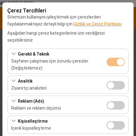
AW-16896840596
Çerez Tercihleri
Sitemizin kullanışını iyileştirmek için çerezlerden
faydalanmaktayız detaylı bilgi için
Gizlilik ve Çerez Politikası
Aşağıdan hangi çerez kategorilerine izin verdiğinizi
Alış Lokasyonu
seçebilirsiniz.
Malatya Havalimanı araç kiralama
Gerekli & Teknik
Sayfanın çalışması için zorunlu çerezler.
(Değiştirilemez)
Aracı farklı bir lokasyona bırakacağım
Bu çerezler sitenin doğru şekilde çalışması, güvenlik,
Analitik
Alış Tarih & Saat
oturum yönetimi ve temel işlevler için gereklidir. Devre
Ziyaretçi analizleri
dışı bırakılamaz.
09:00
Bu çerezler, sitemizin nasıl kullanıldığını (ziyaretçi sayısı,
Reklam (Ads)
en çok ziyaret edilen sayfalar, kullanıcı davranışları)
Reklam ve reklam ölçümü
Bırakış Tarih & Saat
analiz etmemizi sağlar. Bu veriler, web sitesi
Bu çerezler, size ilgi alanlarınıza uygun kişiselleştirilmiş
performansını ölçmek ve kullanıcı deneyimini sürekli
Kişiselleştirme
09:00
reklamlar göstermemize ve reklam kampanyalarımızın
iyileştirmek için kullanılır.
İçerik kişiselleştirme
etkinliğini (gösterim sayısı, tıklama oranı) ölçmemize