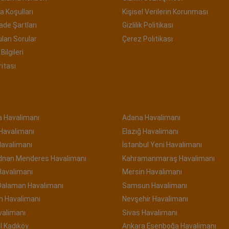
a Koşulları
Kişisel Verilerin Korunması
İade Şartları
Gizlilik Politikası
ulan Sorular
Çerez Politikası
Bilgileri
ritası
a Havalimanı
Adana Havalimanı
 Havalimanı
Elazığ Havalimanı
Havalimanı
İstanbul Yeni Havalimanı
Adnan Menderes Havalimanı
Kahramanmaraş Havalimanı
Havalimanı
Mersin Havalimanı
Dalaman Havalimanı
Samsun Havalimanı
n Havalimanı
Nevşehir Havalimanı
valimanı
Sivas Havalimanı
l Kadıköy
Ankara Esenboğa Havalimanı