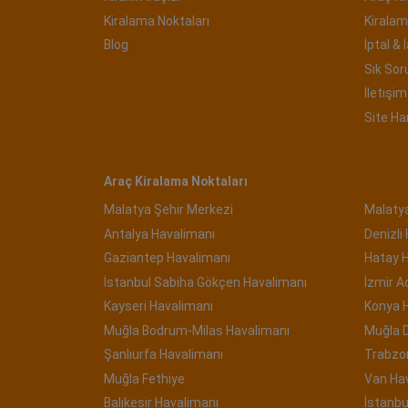
Kiralama Noktaları
Kiralam
Blog
İptal & 
Sık Sor
İletişim 
Site Ha
Araç Kiralama Noktaları
Malatya Şehir Merkezi
Malaty
Antalya Havalimanı
Denizli
Gaziantep Havalimanı
Hatay 
İstanbul Sabiha Gökçen Havalimanı
İzmir 
Kayseri Havalimanı
Konya 
Muğla Bodrum-Milas Havalimanı
Muğla 
Şanlıurfa Havalimanı
Trabzo
Muğla Fethiye
Van Ha
Balıkesir Havalimanı
İstanbu