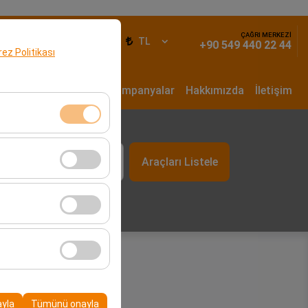
ÇAĞRI MERKEZİ
iş Yap
TR
TL
+90 549 440 22 44
erez Politikası
un Dönem Kiralama
Kampanyalar
Hakkımızda
İletişim
t
klidir. Devre dışı
Araçları Listele
09:00
cı davranışları) analiz
tirmek için kullanılır.
kampanyalarımızın
, platformdaki
ayla
Tümünü onayla