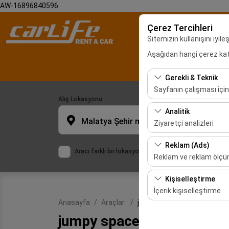
AW-16896840596
Çerez Tercihleri
Sitemizin kullanışını iyil
Aşağıdan hangi çerez kateg
Malatya Araç Ki
Gerekli & Teknik
Sayfanın çalışması için
Alış Lokasyonu
Bu çerezler sitenin doğr
Analitik
bırakılamaz.
Malatya Şehir merkezi
Ziyaretçi analizleri
Bu çerezler, sitemizin na
Reklam (Ads)
Aracı farklı bir lokasyona bırakacağım
etmemizi sağlar. Bu veri
Reklam ve reklam ölç
Bu çerezler, size ilgi 
Kişiselleştirme
etkinliğini (gösterim sa
İçerik kişiselleştirme
Anasayfa
Araçlar
jumpy spacetourer 8+1
Bu çerezler, kullanıcı a
jumpy spacetourer 8+1
deneyiminizin tutarlılığı
veya 