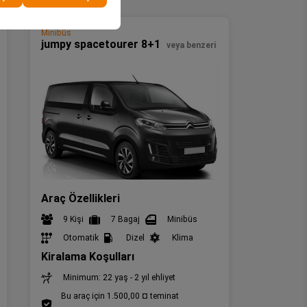
Minibüs
jumpy spacetourer 8+1
veya benzeri
Araç Özellikleri
9 Kişi
7 Bagaj
Minibüs
Otomatik
Dizel
Klima
Kiralama Koşulları
Minimum: 22 yaş - 2 yıl ehliyet
Bu araç için 1.500,00 ¤ teminat