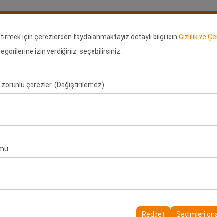
Rezervasyonlarım
Gir
eştirmek için çerezlerden faydalanmaktayız detaylı bilgi için
Gizlilik ve Ç
orilerine izin verdiğinizi seçebilirsiniz.
ralama
Kiralama Noktaları
Bayilik Başvurusu
Araçlar
Uz
 zorunlu çerezler. (Değiştirilemez)
Alış Tarih & Saat
Bırakış Tarih & Saa
u şekilde çalışması, güvenlik, oturum yönetimi ve temel işlevler için gere
09:00
sıl kullanıldığını (ziyaretçi sayısı, en çok ziyaret edilen sayfalar, kullanı
ler, web sitesi performansını ölçmek ve kullanıcı deneyimini sürekli iyileş
ümü
alanlarınıza uygun kişiselleştirilmiş reklamlar göstermemize ve reklam 
yısı, tıklama oranı) ölçmemize olanak tanır.
rayüzü ayarlarınızı, dil tercihinizi ve diğer yapılandırmalarınızı koruyarak
nı ve sürekliliğini sağlamak amacıyla kullanılır.
benzeri
Reddet
Seçimleri on