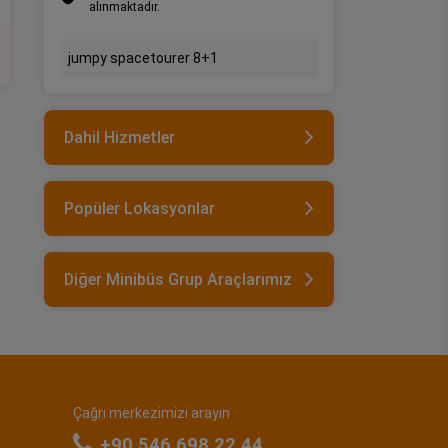
alınmaktadır.
jumpy spacetourer 8+1
Dahil Hizmetler
Popüler Lokasyonlar
Diğer Minibüs Grup Araçlarımız
Çağrı merkezimizi arayın
+90 546 698 22 44