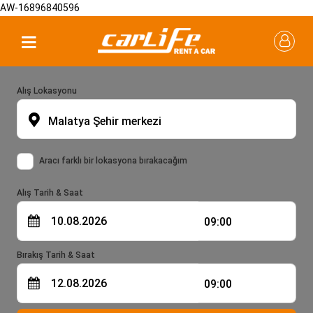
AW-16896840596
Alış Lokasyonu
Malatya Şehir merkezi
Aracı farklı bir lokasyona bırakacağım
Alış Tarih & Saat
09:00
Bırakış Tarih & Saat
09:00