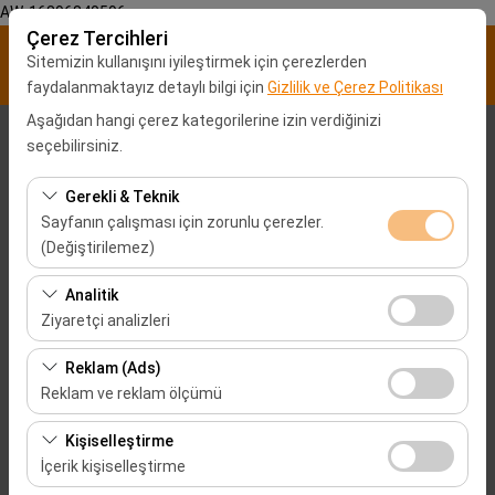
AW-16896840596
Çerez Tercihleri
Sitemizin kullanışını iyileştirmek için çerezlerden
faydalanmaktayız detaylı bilgi için
Gizlilik ve Çerez Politikası
Aşağıdan hangi çerez kategorilerine izin verdiğinizi
Alış Lokasyonu
seçebilirsiniz.
Malatya Şehir merkezi
Gerekli & Teknik
Sayfanın çalışması için zorunlu çerezler.
(Değiştirilemez)
Aracı farklı bir lokasyona bırakacağım
Bu çerezler sitenin doğru şekilde çalışması, güvenlik,
Analitik
Alış Tarih & Saat
oturum yönetimi ve temel işlevler için gereklidir. Devre
Ziyaretçi analizleri
dışı bırakılamaz.
09:00
Bu çerezler, sitemizin nasıl kullanıldığını (ziyaretçi sayısı,
Reklam (Ads)
en çok ziyaret edilen sayfalar, kullanıcı davranışları)
Reklam ve reklam ölçümü
Bırakış Tarih & Saat
analiz etmemizi sağlar. Bu veriler, web sitesi
Bu çerezler, size ilgi alanlarınıza uygun kişiselleştirilmiş
performansını ölçmek ve kullanıcı deneyimini sürekli
Kişiselleştirme
09:00
reklamlar göstermemize ve reklam kampanyalarımızın
iyileştirmek için kullanılır.
İçerik kişiselleştirme
etkinliğini (gösterim sayısı, tıklama oranı) ölçmemize