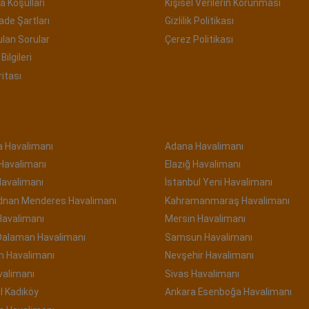
a Koşulları
Kişisel Verilerin Korunması
İade Şartları
Gizlilik Politikası
ulan Sorular
Çerez Politikası
Bilgileri
ritası
a Havalimanı
Adana Havalimanı
 Havalimanı
Elazığ Havalimanı
Havalimanı
İstanbul Yeni Havalimanı
Adnan Menderes Havalimanı
Kahramanmaraş Havalimanı
Havalimanı
Mersin Havalimanı
Dalaman Havalimanı
Samsun Havalimanı
n Havalimanı
Nevşehir Havalimanı
valimanı
Sivas Havalimanı
l Kadıköy
Ankara Esenboğa Havalimanı