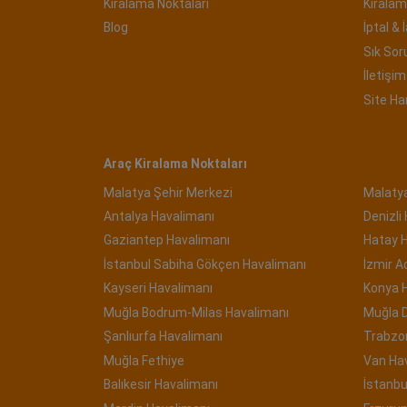
Kiralama Noktaları
Kiralam
Blog
İptal & 
Sık Sor
İletişim 
Site Ha
Araç Kiralama Noktaları
Malatya Şehir Merkezi
Malaty
Antalya Havalimanı
Denizli
Gaziantep Havalimanı
Hatay 
İstanbul Sabiha Gökçen Havalimanı
İzmir 
Kayseri Havalimanı
Konya 
Muğla Bodrum-Milas Havalimanı
Muğla 
Şanlıurfa Havalimanı
Trabzo
Muğla Fethiye
Van Ha
Balıkesir Havalimanı
İstanbu