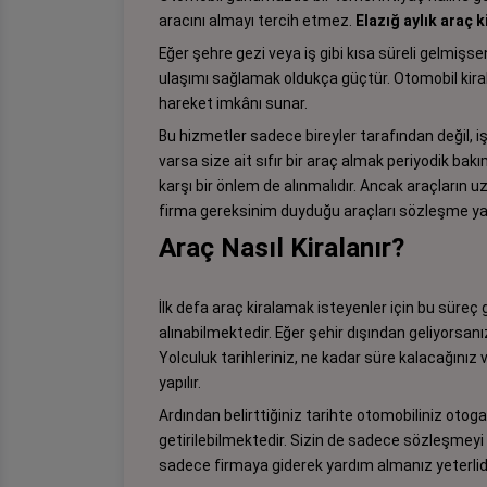
aracını almayı tercih etmez.
Elazığ aylık araç 
Eğer şehre gezi veya iş gibi kısa süreli gelmiş
ulaşımı sağlamak oldukça güçtür. Otomobil kira
hareket imkânı sunar.
Bu hizmetler sadece bireyler tarafından değil, i
varsa size ait sıfır bir araç almak periyodik bak
karşı bir önlem de alınmalıdır. Ancak araçların 
firma gereksinim duyduğu araçları sözleşme ya
Araç Nasıl Kiralanır?
İlk defa araç kiralamak isteyenler için bu süreç
alınabilmektedir. Eğer şehir dışından geliyorsanız
Yolculuk tarihleriniz, ne kadar süre kalacağınız 
yapılır.
Ardından belirttiğiniz tarihte otomobiliniz otog
getirilebilmektedir. Sizin de sadece sözleşmeyi 
sadece firmaya giderek yardım almanız yeterlidi