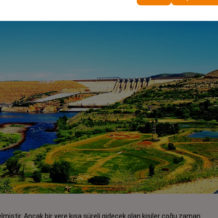
miştir. Ancak bir yere kısa süreli gidecek olan kişiler çoğu zaman