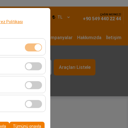
ÇAĞRI MERKEZİ
iş Yap
TR
TL
+90 549 440 22 44
erez Politikası
un Dönem Kiralama
Kampanyalar
Hakkımızda
İletişim
t
klidir. Devre dışı
Araçları Listele
09:00
cı davranışları) analiz
tirmek için kullanılır.
kampanyalarımızın
, platformdaki
ayla
Tümünü onayla