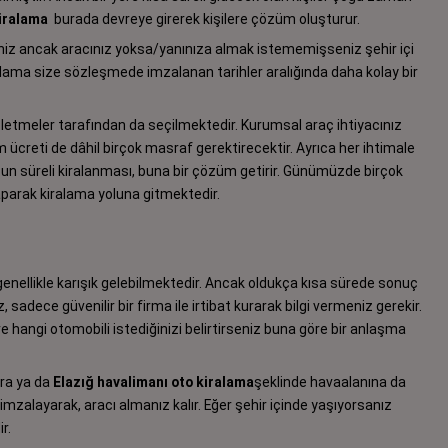
kiralama
burada devreye girerek kişilere çözüm oluşturur.
seniz ancak aracınız yoksa/yanınıza almak istememişseniz şehir içi
lama size sözleşmede imzalanan tarihler aralığında daha kolay bir
şletmeler tarafından da seçilmektedir. Kurumsal araç ihtiyacınız
ım ücreti de dâhil birçok masraf gerektirecektir. Ayrıca her ihtimale
uzun süreli kiralanması, buna bir çözüm getirir. Günümüzde birçok
parak kiralama yoluna gitmektedir.
 genellikle karışık gelebilmektedir. Ancak oldukça kısa sürede sonuç
, sadece güvenilir bir firma ile irtibat kurarak bilgi vermeniz gerekir.
ve hangi otomobili istediğinizi belirtirseniz buna göre bir anlaşma
ara ya da
Elazığ havalimanı oto kiralama
şeklinde havaalanına da
imzalayarak, aracı almanız kalır. Eğer şehir içinde yaşıyorsanız
r.