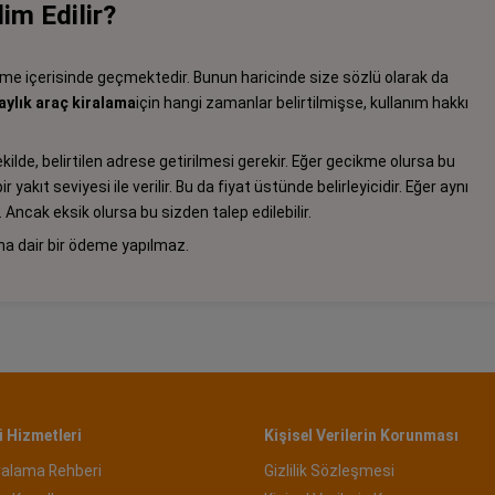
im Edilir?
eşme içerisinde geçmektedir. Bunun haricinde size sözlü olarak da
aylık araç kiralama
için hangi zamanlar belirtilmişse, kullanım hakkı
lde, belirtilen adrese getirilmesi gerekir. Eğer gecikme olursa bu
r yakıt seviyesi ile verilir. Bu da fiyat üstünde belirleyicidir. Eğer aynı
Ancak eksik olursa bu sizden talep edilebilir.
una dair bir ödeme yapılmaz.
 Hizmetleri
Kişisel Verilerin Korunması
ralama Rehberi
Gizlilik Sözleşmesi