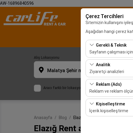
AW-16896840596
Çerez Tercihleri
Sitemizin kullanışını iyil
Aşağıdan hangi çerez kateg
Malatya Araç Ki
Gerekli & Teknik
Sayfanın çalışması için
Alış Lokasyonu
Bu çerezler sitenin doğr
Analitik
bırakılamaz.
Malatya Şehir merkezi
Ziyaretçi analizleri
Bu çerezler, sitemizin na
Reklam (Ads)
Aracı farklı bir lokasyona bırakacağım
etmemizi sağlar. Bu veri
Reklam ve reklam ölç
Bu çerezler, size ilgi 
Kişiselleştirme
etkinliğini (gösterim sa
İçerik kişiselleştirme
Anasayfa
Blog
Elazığ Rent a Car
Bu çerezler, kullanıcı a
Elazığ Rent a Car
deneyiminizin tutarlılığı