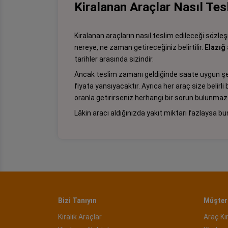
Kiralanan Araçlar Nasıl Tesl
Kiralanan araçların nasıl teslim edileceği sözl
nereye, ne zaman getireceğiniz belirtilir.
Elazığ 
tarihler arasında sizindir.
Ancak teslim zamanı geldiğinde saate uygun şeki
fiyata yansıyacaktır. Ayrıca her araç size belirli bi
oranla getirirseniz herhangi bir sorun bulunmaz. 
Lâkin aracı aldığınızda yakıt miktarı fazlaysa b
Bizi Tanıyın
Müşteri
Kiralık Araçlar
Araç Ki