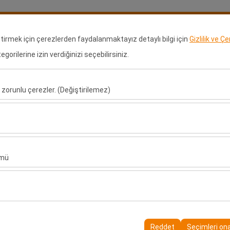
Rezervasyonlarım
Gir
eştirmek için çerezlerden faydalanmaktayız detaylı bilgi için
Gizlilik ve Ç
orilerine izin verdiğinizi seçebilirsiniz.
ralama
Kiralama Noktaları
Bayilik Başvurusu
Araçlar
Uz
 zorunlu çerezler. (Değiştirilemez)
Alış Tarih & Saat
Bırakış Tarih & Saa
u şekilde çalışması, güvenlik, oturum yönetimi ve temel işlevler için gere
09:00
sıl kullanıldığını (ziyaretçi sayısı, en çok ziyaret edilen sayfalar, kullanı
ler, web sitesi performansını ölçmek ve kullanıcı deneyimini sürekli iyileş
ümü
alanlarınıza uygun kişiselleştirilmiş reklamlar göstermemize ve reklam 
yısı, tıklama oranı) ölçmemize olanak tanır.
rayüzü ayarlarınızı, dil tercihinizi ve diğer yapılandırmalarınızı koruyarak
nı ve sürekliliğini sağlamak amacıyla kullanılır.
Reddet
Seçimleri on