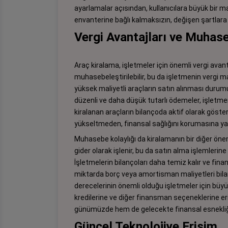
ayarlamalar açısından, kullanıcılara büyük bir ma
envanterine bağlı kalmaksızın, değişen şartlara h
Vergi Avantajları ve Muhase
Araç kiralama, işletmeler için önemli vergi avant
muhasebeleştirilebilir, bu da işletmenin vergi ma
yüksek maliyetli araçların satın alınması duru
düzenli ve daha düşük tutarlı ödemeler, işletmen
kiralanan araçların bilançoda aktif olarak göster
yükseltmeden, finansal sağlığını korumasına yar
Muhasebe kolaylığı da kiralamanın bir diğer önem
gider olarak işlenir, bu da satın alma işlemleri
İşletmelerin bilançoları daha temiz kalır ve fin
miktarda borç veya amortisman maliyetleri bilan
derecelerinin önemli olduğu işletmeler için büyük
kredilerine ve diğer finansman seçeneklerine eri
günümüzde hem de gelecekte finansal esnekliğini
Güncel Teknolojiye Erişim