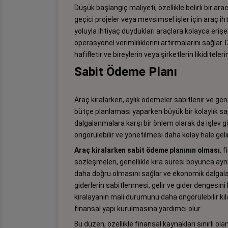
Düşük başlangıç maliyeti, özellikle belirli bir ar
geçici projeler veya mevsimsel işler için araç i
yoluyla ihtiyaç duydukları araçlara kolayca erişe
operasyonel verimliliklerini artırmalarını sağlar
hafifletir ve bireylerin veya şirketlerin likiditele
Sabit Ödeme Planı
Araç kiralarken, aylık ödemeler sabitlenir ve gen
bütçe planlaması yaparken büyük bir kolaylık s
dalgalanmalara karşı bir önlem olarak da işlev 
öngörülebilir ve yönetilmesi daha kolay hale gelir
Araç kiralarken sabit ödeme planının olması
, 
sözleşmeleri, genellikle kira süresi boyunca ay
daha doğru olmasını sağlar ve ekonomik dalgalanm
giderlerin sabitlenmesi, gelir ve gider dengesin
kiralayanın mali durumunu daha öngörülebilir kı
finansal yapı kurulmasına yardımcı olur.
Bu düzen, özellikle finansal kaynakları sınırlı ola