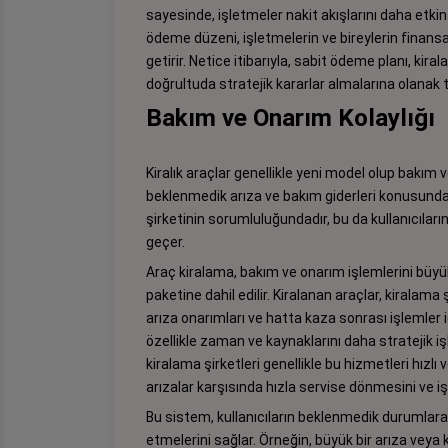
sayesinde, işletmeler nakit akışlarını daha etkin 
ödeme düzeni, işletmelerin ve bireylerin finansal 
getirir. Netice itibarıyla, sabit ödeme planı, kir
doğrultuda stratejik kararlar almalarına olanak t
Bakım ve Onarım Kolaylığı
Kiralık araçlar genellikle yeni model olup bakım v
beklenmedik arıza ve bakım giderleri konusunda b
şirketinin sorumluluğundadır, bu da kullanıcıla
geçer.
Araç kiralama, bakım ve onarım işlemlerini büyük
paketine dahil edilir. Kiralanan araçlar, kiralam
arıza onarımları ve hatta kaza sonrası işlemle
özellikle zaman ve kaynaklarını daha stratejik iş
kiralama şirketleri genellikle bu hizmetleri hızlı 
arızalar karşısında hızla servise dönmesini ve i
Bu sistem, kullanıcıların beklenmedik durumlara k
etmelerini sağlar. Örneğin, büyük bir arıza veya 