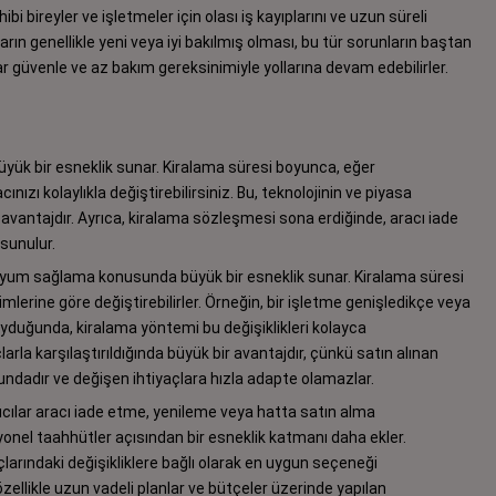
bi bireyler ve işletmeler için olası iş kayıplarını ve uzun süreli
arın genellikle yeni veya iyi bakılmış olması, bu tür sorunların baştan
r güvenle ve az bakım gereksinimiyle yollarına devam edebilirler.
 büyük bir esneklik sunar. Kiralama süresi boyunca, eğer
nızı kolaylıkla değiştirebilirsiniz. Bu, teknolojinin ve piyasa
r avantajdır. Ayrıca, kiralama sözleşmesi sona erdiğinde, aracı iade
sunulur.
a uyum sağlama konusunda büyük bir esneklik sunar. Kiralama süresi
mlerine göre değiştirebilirler. Örneğin, bir işletme genişledikçe veya
 duyduğunda, kiralama yöntemi bu değişiklikleri kolayca
arla karşılaştırıldığında büyük bir avantajdır, çünkü satın alınan
rundadır ve değişen ihtiyaçlara hızla adapte olamazlar.
ıcılar aracı iade etme, yenileme veya hatta satın alma
syonel taahhütler açısından bir esneklik katmanı daha ekler.
açlarındaki değişikliklere bağlı olarak en uygun seçeneği
zellikle uzun vadeli planlar ve bütçeler üzerinde yapılan