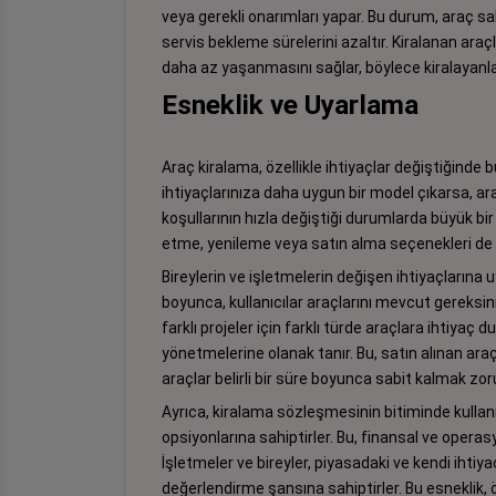
veya gerekli onarımları yapar. Bu durum, araç sahi
servis bekleme sürelerini azaltır. Kiralanan araçl
daha az yaşanmasını sağlar, böylece kiralayanla
Esneklik ve Uyarlama
Araç kiralama, özellikle ihtiyaçlar değiştiğinde
ihtiyaçlarınıza daha uygun bir model çıkarsa, aracı
koşullarının hızla değiştiği durumlarda büyük bi
etme, yenileme veya satın alma seçenekleri de 
Bireylerin ve işletmelerin değişen ihtiyaçların
boyunca, kullanıcılar araçlarını mevcut gereksini
farklı projeler için farklı türde araçlara ihtiyaç
yönetmelerine olanak tanır. Bu, satın alınan araçl
araçlar belirli bir süre boyunca sabit kalmak zo
Ayrıca, kiralama sözleşmesinin bitiminde kullan
opsiyonlarına sahiptirler. Bu, finansal ve opera
İşletmeler ve bireyler, piyasadaki ve kendi ihtiy
değerlendirme şansına sahiptirler. Bu esneklik, ö