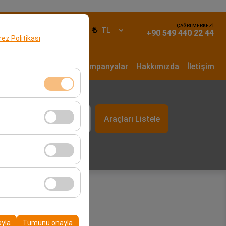
ÇAĞRI MERKEZİ
iş Yap
TR
TL
+90 549 440 22 44
erez Politikası
un Dönem Kiralama
Kampanyalar
Hakkımızda
İletişim
t
klidir. Devre dışı
Araçları Listele
09:00
cı davranışları) analiz
tirmek için kullanılır.
kampanyalarımızın
, platformdaki
ayla
Tümünü onayla