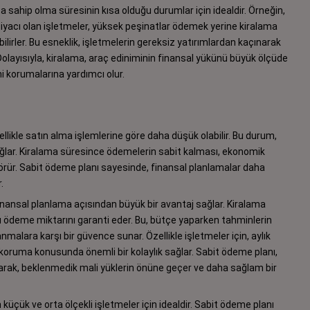
aca sahip olma süresinin kısa olduğu durumlar için idealdir. Örneğin,
htiyacı olan işletmeler, yüksek peşinatlar ödemek yerine kiralama
bilirler. Bu esneklik, işletmelerin gereksiz yatırımlardan kaçınarak
. Dolayısıyla, kiralama, araç ediniminin finansal yükünü büyük ölçüde
rini korumalarına yardımcı olur.
ellikle satın alma işlemlerine göre daha düşük olabilir. Bu durum,
ağlar. Kiralama süresince ödemelerin sabit kalması, ekonomik
görür. Sabit ödeme planı sayesinde, finansal planlamalar daha
.
finansal planlama açısından büyük bir avantaj sağlar. Kiralama
nı ödeme miktarını garanti eder. Bu, bütçe yaparken tahminlerin
alara karşı bir güvence sunar. Özellikle işletmeler için, aylık
i koruma konusunda önemli bir kolaylık sağlar. Sabit ödeme planı,
larak, beklenmedik mali yüklerin önüne geçer ve daha sağlam bir
n küçük ve orta ölçekli işletmeler için idealdir. Sabit ödeme planı