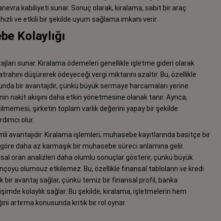
nevra kabiliyeti sunar. Sonuç olarak, kiralama, sabit bir araç
ızlı ve etkili bir şekilde uyum sağlama imkanı verir.
be Kolaylığı
ajları sunar. Kiralama ödemeleri genellikle işletme gideri olarak
trahını düşürerek ödeyeceği vergi miktarını azaltır. Bu, özellikle
munda bir avantajdır, çünkü büyük sermaye harcamaları yerine
in nakit akışını daha etkin yönetmesine olanak tanır. Ayrıca,
ilmemesi, şirketin toplam varlık değerini yapay bir şekilde
dımcı olur.
li avantajıdır. Kiralama işlemleri, muhasebe kayıtlarında basitçe bir
ne göre daha az karmaşık bir muhasebe süreci anlamına gelir.
ansal oran analizleri daha olumlu sonuçlar gösterir, çünkü büyük
çoyu olumsuz etkilemez. Bu, özellikle finansal tabloların ve kredi
 bir avantaj sağlar, çünkü temiz bir finansal profil, banka
şimde kolaylık sağlar. Bu şekilde, kiralama, işletmelerin hem
 artırma konusunda kritik bir rol oynar.