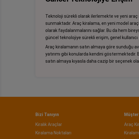
Teknoloji sürekli olarak ilerlemekte ve yeni araç m
sunmaktadır. Araç kiralama, en yeni model araçlar
olarak faydalanmalarını sağlar. Bu da hem bireyse
güncel teknolojiye sürekli erişim, genel kullanıcı d
Araç kiralamanın satın almaya göre sunduğu avant
yatırımı gibi konularda kendini göstermektedir. B
satın almaya kıyasla daha cazip bir seçenek olabi
Bizi Tanıyın
Müşteri
Kiralık Araçlar
Araç Ki
Kiralama Noktaları
Kiralam