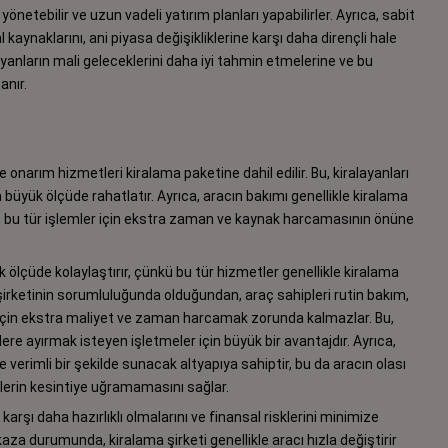
yönetebilir ve uzun vadeli yatırım planları yapabilirler. Ayrıca, sabit
kaynaklarını, ani piyasa değişikliklerine karşı daha dirençli hale
alayanların mali geleceklerini daha iyi tahmin etmelerine ve bu
anır.
e onarım hizmetleri kiralama paketine dahil edilir. Bu, kiralayanları
üyük ölçüde rahatlatır. Ayrıca, aracın bakımı genellikle kiralama
rın bu tür işlemler için ekstra zaman ve kaynak harcamasının önüne
 ölçüde kolaylaştırır, çünkü bu tür hizmetler genellikle kiralama
a şirketinin sorumluluğunda olduğundan, araç sahipleri rutin bakım,
r için ekstra maliyet ve zaman harcamak zorunda kalmazlar. Bu,
lere ayırmak isteyen işletmeler için büyük bir avantajdır. Ayrıca,
ve verimli bir şekilde sunacak altyapıya sahiptir, bu da aracın olası
şlerin kesintiye uğramamasını sağlar.
arşı daha hazırlıklı olmalarını ve finansal risklerini minimize
kaza durumunda, kiralama şirketi genellikle aracı hızla değiştirir