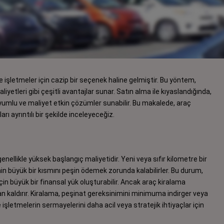
işletmeler için cazip bir seçenek haline gelmiştir. Bu yöntem,
iyetleri gibi çeşitli avantajlar sunar. Satın alma ile kıyaslandığında,
 uyumlu ve maliyet etkin çözümler sunabilir. Bu makalede, araç
ı ayrıntılı bir şekilde inceleyeceğiz.
enellikle yüksek başlangıç maliyetidir. Yeni veya sıfır kilometre bir
nin büyük bir kısmını peşin ödemek zorunda kalabilirler. Bu durum,
r için büyük bir finansal yük oluşturabilir. Ancak araç kiralama
n kaldırır. Kiralama, peşinat gereksinimini minimuma indirger veya
 işletmelerin sermayelerini daha acil veya stratejik ihtiyaçlar için