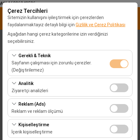
AW-16896840596
Çerez Tercihleri
Sitemizin kullanışını iyileştirmek için çerezlerden
faydalanmaktayız detaylı bilgi için
Gizlilik ve Çerez Politikası
Aşağıdan hangi çerez kategorilerine izin verdiğinizi
Alış Lokasyonu
seçebilirsiniz.
Malatya Şehir merkezi
Gerekli & Teknik
Sayfanın çalışması için zorunlu çerezler.
(Değiştirilemez)
Aracı farklı bir lokasyona bırakacağım
Bu çerezler sitenin doğru şekilde çalışması, güvenlik,
Analitik
Alış Tarih & Saat
oturum yönetimi ve temel işlevler için gereklidir. Devre
Ziyaretçi analizleri
dışı bırakılamaz.
09:00
Bu çerezler, sitemizin nasıl kullanıldığını (ziyaretçi sayısı,
Reklam (Ads)
en çok ziyaret edilen sayfalar, kullanıcı davranışları)
Reklam ve reklam ölçümü
Bırakış Tarih & Saat
analiz etmemizi sağlar. Bu veriler, web sitesi
Bu çerezler, size ilgi alanlarınıza uygun kişiselleştirilmiş
performansını ölçmek ve kullanıcı deneyimini sürekli
Kişiselleştirme
09:00
reklamlar göstermemize ve reklam kampanyalarımızın
iyileştirmek için kullanılır.
İçerik kişiselleştirme
etkinliğini (gösterim sayısı, tıklama oranı) ölçmemize