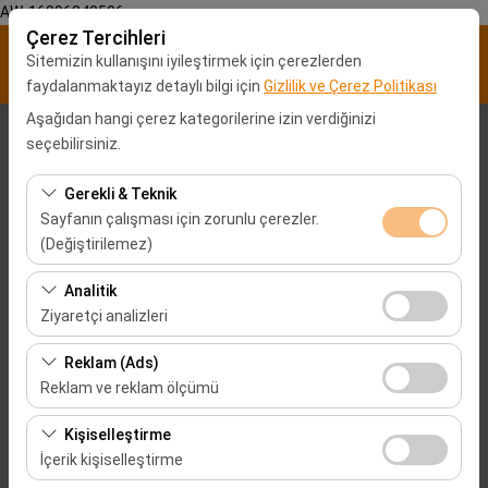
AW-16896840596
Çerez Tercihleri
Sitemizin kullanışını iyileştirmek için çerezlerden
faydalanmaktayız detaylı bilgi için
Gizlilik ve Çerez Politikası
Aşağıdan hangi çerez kategorilerine izin verdiğinizi
Alış Lokasyonu
seçebilirsiniz.
Malatya Şehir merkezi
Gerekli & Teknik
Sayfanın çalışması için zorunlu çerezler.
(Değiştirilemez)
Aracı farklı bir lokasyona bırakacağım
Bu çerezler sitenin doğru şekilde çalışması, güvenlik,
Analitik
Alış Tarih & Saat
oturum yönetimi ve temel işlevler için gereklidir. Devre
Ziyaretçi analizleri
dışı bırakılamaz.
09:00
Bu çerezler, sitemizin nasıl kullanıldığını (ziyaretçi sayısı,
Reklam (Ads)
en çok ziyaret edilen sayfalar, kullanıcı davranışları)
Reklam ve reklam ölçümü
Bırakış Tarih & Saat
analiz etmemizi sağlar. Bu veriler, web sitesi
Bu çerezler, size ilgi alanlarınıza uygun kişiselleştirilmiş
performansını ölçmek ve kullanıcı deneyimini sürekli
Kişiselleştirme
09:00
reklamlar göstermemize ve reklam kampanyalarımızın
iyileştirmek için kullanılır.
İçerik kişiselleştirme
etkinliğini (gösterim sayısı, tıklama oranı) ölçmemize