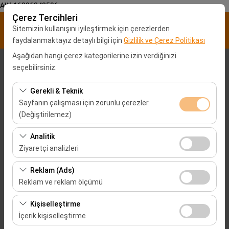
AW-16896840596
Çerez Tercihleri
Sitemizin kullanışını iyileştirmek için çerezlerden
faydalanmaktayız detaylı bilgi için
Gizlilik ve Çerez Politikası
Aşağıdan hangi çerez kategorilerine izin verdiğinizi
Alış Lokasyonu
seçebilirsiniz.
Malatya Şehir merkezi
Gerekli & Teknik
Sayfanın çalışması için zorunlu çerezler.
(Değiştirilemez)
Aracı farklı bir lokasyona bırakacağım
Mersin Şehir Merkezi
Bu çerezler sitenin doğru şekilde çalışması, güvenlik,
Analitik
Alış Tarih & Saat
oturum yönetimi ve temel işlevler için gereklidir. Devre
Ziyaretçi analizleri
dışı bırakılamaz.
09:00
Bu çerezler, sitemizin nasıl kullanıldığını (ziyaretçi sayısı,
Reklam (Ads)
en çok ziyaret edilen sayfalar, kullanıcı davranışları)
Reklam ve reklam ölçümü
Bırakış Tarih & Saat
analiz etmemizi sağlar. Bu veriler, web sitesi
Bu çerezler, size ilgi alanlarınıza uygun kişiselleştirilmiş
performansını ölçmek ve kullanıcı deneyimini sürekli
Kişiselleştirme
09:00
reklamlar göstermemize ve reklam kampanyalarımızın
iyileştirmek için kullanılır.
İçerik kişiselleştirme
etkinliğini (gösterim sayısı, tıklama oranı) ölçmemize