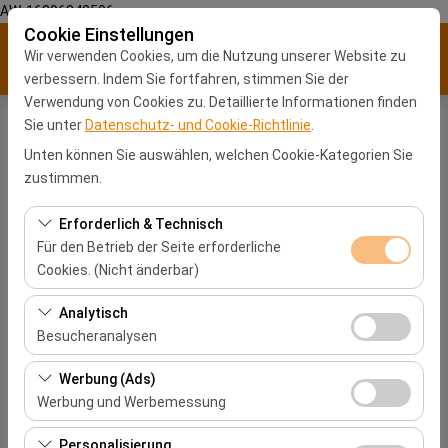
AW-16896840596
Cookie Einstellungen
Wir verwenden Cookies, um die Nutzung unserer Website zu
verbessern. Indem Sie fortfahren, stimmen Sie der
Verwendung von Cookies zu. Detaillierte Informationen finden
Sie unter
Datenschutz- und Cookie-Richtlinie
.
Unten können Sie auswählen, welchen Cookie-Kategorien Sie
Home
Seitenverzeichnis
zustimmen.
Mietwagen
Erforderlich & Technisch
Für den Betrieb der Seite erforderliche
Cookies. (Nicht änderbar)
Fiat Egea
Fiat Fiorino
Diese Cookies sind für das ordnungsgemäße
Analytisch
Ford Tourneo Courier
Funktionieren der Website, die Sicherheit, die
Besucheranalysen
Hyundai Tucson
Sitzungsverwaltung und grundlegende Funktionen
Peugeot Expert Traveller
Diese Cookies ermöglichen es uns, zu analysieren, wie
erforderlich. Sie können nicht deaktiviert werden.
Werbung (Ads)
TOYOTA COROLLA
unsere Website genutzt wird (Besucherzahl,
Werbung und Werbemessung
Dacia Sandero Stepway
meistbesuchte Seiten, Nutzerverhalten). Diese Daten
Renault Clio 5
Diese Cookies ermöglichen es uns, Ihnen auf Ihre
werden verwendet, um die Leistung der Website zu
Personalisierung