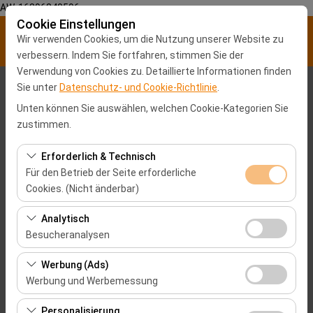
AW-16896840596
Cookie Einstellungen
Wir verwenden Cookies, um die Nutzung unserer Website zu
verbessern. Indem Sie fortfahren, stimmen Sie der
Verwendung von Cookies zu. Detaillierte Informationen finden
Sie unter
Datenschutz- und Cookie-Richtlinie
.
Abholstation
Unten können Sie auswählen, welchen Cookie-Kategorien Sie
Malatya Stadtzentrum
zustimmen.
Erforderlich & Technisch
Eine andere Rückgabestation auswählen
Für den Betrieb der Seite erforderliche
Cookies. (Nicht änderbar)
Abholdatum & Zeit
Diese Cookies sind für das ordnungsgemäße
Analytisch
09:00
Funktionieren der Website, die Sicherheit, die
Besucheranalysen
Sitzungsverwaltung und grundlegende Funktionen
Rückgabedatum & Zeit
Diese Cookies ermöglichen es uns, zu analysieren, wie
erforderlich. Sie können nicht deaktiviert werden.
Werbung (Ads)
unsere Website genutzt wird (Besucherzahl,
Werbung und Werbemessung
09:00
meistbesuchte Seiten, Nutzerverhalten). Diese Daten
Diese Cookies ermöglichen es uns, Ihnen auf Ihre
werden verwendet, um die Leistung der Website zu
Personalisierung