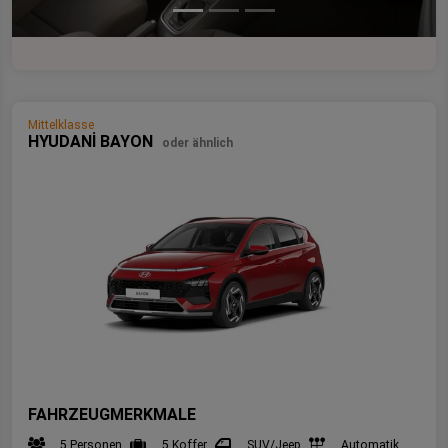
Mittelklasse
HYUDANİ BAYON
oder ähnlich
FAHRZEUGMERKMALE
5 Personen
5 Koffer
SUV/Jeep
Automatik