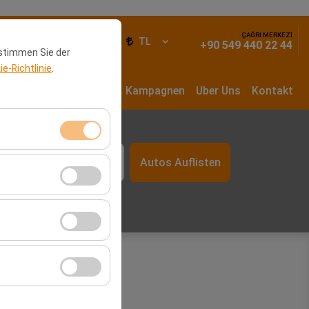
ÇAĞRI MERKEZİ
elden
DE
TL
+90 549 440 22 44
 stimmen Sie der
e-Richtlinie
.
Autos
Langzeitmiete
Kampagnen
Uber Uns
Kontakt
Zeit
Autos Auflisten
itzungsverwaltung
09:00
rzahl,
er Website zu messen
Werbung anzuzeigen
r Plattform