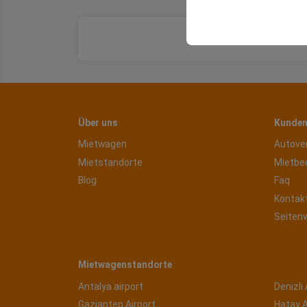
sicherzustellen, indem
gespeichert werden.
Über uns
Kunden
Mietwagen
Autove
Mietstandorte
Mietbe
Blog
Faq
Kontak
Seiten
Mietwagenstandorte
Antalya airport
Denizli 
Gaziantep Airport
Hatay A