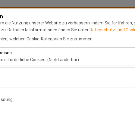
en
Meine Reservierung
Anm
um die Nutzung unserer Website zu verbessern. Indem Sie fortfahren,
u. Detaillierte Informationen finden Sie unter
Datenschutz- und Cooki
len, welchen Cookie-Kategorien Sie zustimmen.
Anasayfa
Mietstandorte
Franchise-Antrag
hnisch
Abholdatum & Zeit
Rückgabedatum & 
te erforderliche Cookies. (Nicht änderbar)
 das ordnungsgemäße Funktionieren der Website, die Sicherheit, die S
09:00
ionen erforderlich. Sie können nicht deaktiviert werden.
hen es uns, zu analysieren, wie unsere Website genutzt wird (Besuche
 Nutzerverhalten). Diese Daten werden verwendet, um die Leistung d
essung
ung kontinuierlich zu verbessern.
chen es uns, Ihnen auf Ihre Interessen abgestimmte personalisierte 
nserer Werbekampagnen zu messen (Impressionen, Klickrate).
r Daten
erwendet, um die Konsistenz und Kontinuität Ihres Erlebnisses auf de