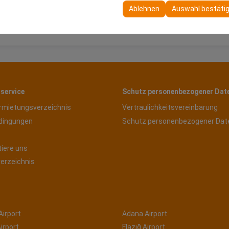
 Ihre Benutzeroberflächeneinstellungen, Sprachpräferenzen und ande
Ablehnen
Auswahl bestäti
service
Schutz personenbezogener Dat
rmietungsverzeichnis
Vertraulichkeitsvereinbarung
dingungen
Schutz personenbezogener Dat
tiere uns
verzeichnis
Airport
Adana Airport
irport
Elazığ Airport