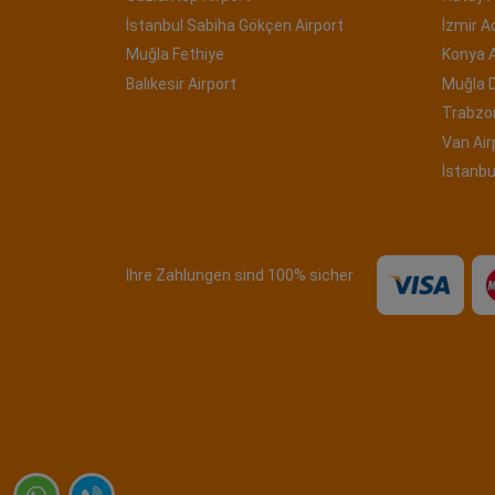
İstanbul Sabiha Gökçen Airport
İzmir 
Muğla Fethiye
Konya A
Balıkesir Airport
Muğla 
Trabzon
Van Air
İstanbu
Ihre Zahlungen sind 100% sicher