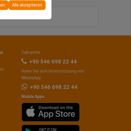
re Konfigurationen
gen
Alle akzeptieren
en
Callcenter
+90 546 698 22 44
en
Holen Sie sich Unterstützung von
WhatsApp
+90 546 698 22 44
Mobile Apps