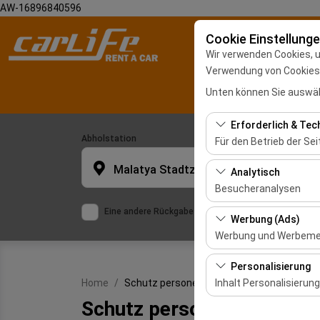
AW-16896840596
Cookie Einstellung
Wir verwenden Cookies, 
Verwendung von Cookies z
Unten können Sie auswäh
Erforderlich & Tec
Abholstation
Für den Betrieb der Sei
Diese Cookies sind für
Malatya Stadtzentrum
Analytisch
und grundlegende Funkt
Besucheranalysen
Eine andere Rückgabestation auswählen
Diese Cookies ermöglic
Werbung (Ads)
meistbesuchte Seiten,
Werbung und Werbem
und die Benutzererfahr
Diese Cookies ermögli
Personalisierung
und die Wirksamkeit u
Inhalt Personalisierung
Home
Schutz personenbezogener Daten
Schutz personenbezogene
Diese Cookies werden v