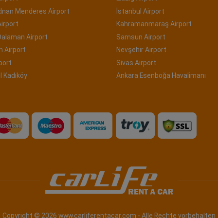
Adnan Menderes Airport
İstanbul Airport
irport
Kahramanmaraş Airport
Dalaman Airport
Samsun Airport
 Airport
Nevşehir Airport
port
Sivas Airport
l Kadıköy
Ankara Esenboğa Havalimanı
Copyright © 2026 www.carliferentacar.com - Alle Rechte vorbehalten