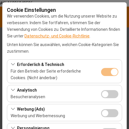
AW-16896840596
Cookie Einstellungen
Wir verwenden Cookies, um die Nutzung unserer Website zu
verbessern. Indem Sie fortfahren, stimmen Sie der
Verwendung von Cookies zu. Detaillierte Informationen finden
Sie unter
Datenschutz- und Cookie-Richtlinie
.
Abholstation
Unten können Sie auswählen, welchen Cookie-Kategorien Sie
Malatya Stadtzentrum
zustimmen.
Erforderlich & Technisch
Eine andere Rückgabestation auswählen
Für den Betrieb der Seite erforderliche
Cookies. (Nicht änderbar)
Abholdatum & Zeit
Diese Cookies sind für das ordnungsgemäße
Analytisch
09:00
Funktionieren der Website, die Sicherheit, die
Besucheranalysen
Sitzungsverwaltung und grundlegende Funktionen
Rückgabedatum & Zeit
Diese Cookies ermöglichen es uns, zu analysieren, wie
erforderlich. Sie können nicht deaktiviert werden.
Werbung (Ads)
unsere Website genutzt wird (Besucherzahl,
Werbung und Werbemessung
09:00
meistbesuchte Seiten, Nutzerverhalten). Diese Daten
Diese Cookies ermöglichen es uns, Ihnen auf Ihre
werden verwendet, um die Leistung der Website zu
Personalisierung