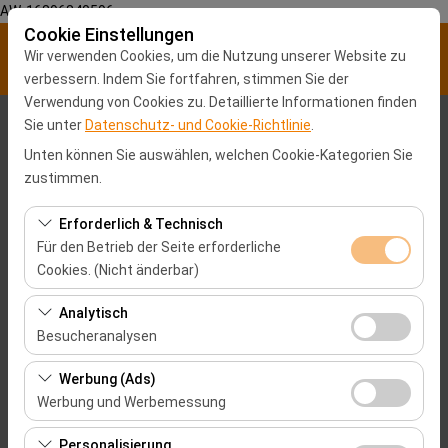
AW-16896840596
Cookie Einstellungen
Wir verwenden Cookies, um die Nutzung unserer Website zu
verbessern. Indem Sie fortfahren, stimmen Sie der
Verwendung von Cookies zu. Detaillierte Informationen finden
Sie unter
Datenschutz- und Cookie-Richtlinie
.
Abholstation
Unten können Sie auswählen, welchen Cookie-Kategorien Sie
Malatya Stadtzentrum
zustimmen.
Erforderlich & Technisch
Eine andere Rückgabestation auswählen
Für den Betrieb der Seite erforderliche
Cookies. (Nicht änderbar)
Abholdatum & Zeit
Diese Cookies sind für das ordnungsgemäße
Analytisch
09:00
Funktionieren der Website, die Sicherheit, die
Besucheranalysen
Sitzungsverwaltung und grundlegende Funktionen
Rückgabedatum & Zeit
Diese Cookies ermöglichen es uns, zu analysieren, wie
erforderlich. Sie können nicht deaktiviert werden.
Werbung (Ads)
unsere Website genutzt wird (Besucherzahl,
Werbung und Werbemessung
09:00
meistbesuchte Seiten, Nutzerverhalten). Diese Daten
Diese Cookies ermöglichen es uns, Ihnen auf Ihre
werden verwendet, um die Leistung der Website zu
Personalisierung