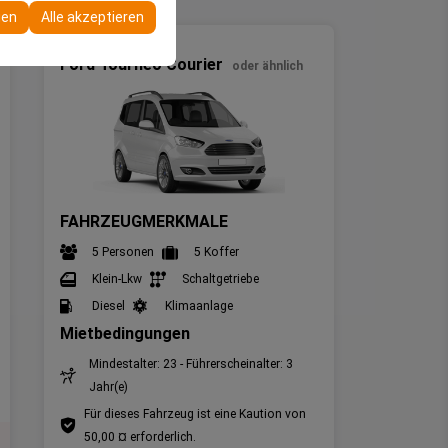
re Konfigurationen
gen
Alle akzeptieren
Minivan
Ford Tourneo Courier
oder ähnlich
FAHRZEUGMERKMALE
5 Personen
5 Koffer
Klein-Lkw
Schaltgetriebe
Diesel
Klimaanlage
Mietbedingungen
Mindestalter: 23 - Führerscheinalter: 3
Jahr(e)
Für dieses Fahrzeug ist eine Kaution von
50,00 ¤ erforderlich.