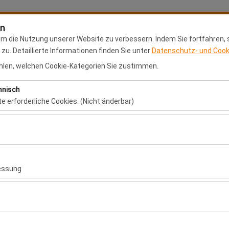
en
Meine Reservierung
Anm
um die Nutzung unserer Website zu verbessern. Indem Sie fortfahren,
u. Detaillierte Informationen finden Sie unter
Datenschutz- und Cooki
len, welchen Cookie-Kategorien Sie zustimmen.
Anasayfa
Mietstandorte
Franchise-Antrag
hnisch
Abholdatum & Zeit
Rückgabedatum & 
te erforderliche Cookies. (Nicht änderbar)
 das ordnungsgemäße Funktionieren der Website, die Sicherheit, die S
09:00
ionen erforderlich. Sie können nicht deaktiviert werden.
hen es uns, zu analysieren, wie unsere Website genutzt wird (Besuche
 Nutzerverhalten). Diese Daten werden verwendet, um die Leistung d
essung
ung kontinuierlich zu verbessern.
chen es uns, Ihnen auf Ihre Interessen abgestimmte personalisierte 
nserer Werbekampagnen zu messen (Impressionen, Klickrate).
erwendet, um die Konsistenz und Kontinuität Ihres Erlebnisses auf de
ich