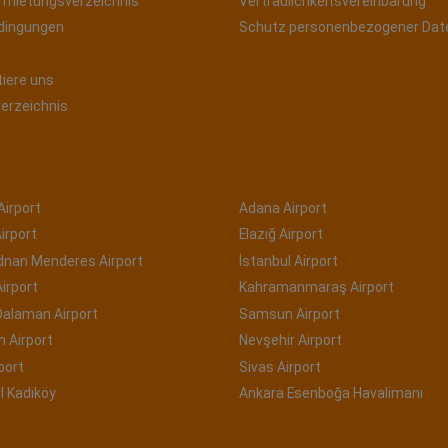
rmietungsverzeichnis
Vertraulichkeitsvereinbarung
dingungen
Schutz personenbezogener Dat
tiere uns
verzeichnis
Airport
Adana Airport
irport
Elazığ Airport
Adnan Menderes Airport
İstanbul Airport
irport
Kahramanmaraş Airport
Dalaman Airport
Samsun Airport
 Airport
Nevşehir Airport
port
Sivas Airport
l Kadıköy
Ankara Esenboğa Havalimanı