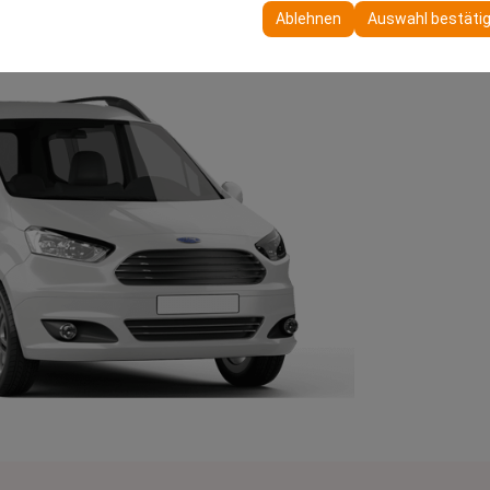
 Ihre Benutzeroberflächeneinstellungen, Sprachpräferenzen und ande
Ablehnen
Auswahl bestäti