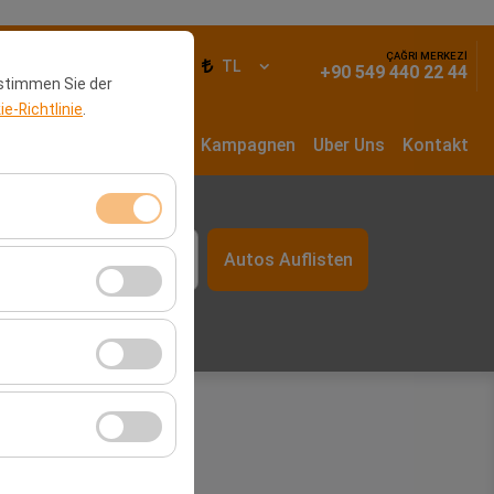
ÇAĞRI MERKEZİ
elden
DE
TL
+90 549 440 22 44
 stimmen Sie der
e-Richtlinie
.
Autos
Langzeitmiete
Kampagnen
Uber Uns
Kontakt
Zeit
Autos Auflisten
itzungsverwaltung
09:00
rzahl,
er Website zu messen
Werbung anzuzeigen
r Plattform