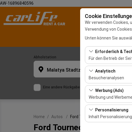
AW-16896840596
Cookie Einstellung
Wir verwenden Cookies, 
Verwendung von Cookies z
Unten können Sie auswäh
Erforderlich & Tec
Abholstation
Für den Betrieb der Sei
Diese Cookies sind für
Malatya Stadtzentrum
Analytisch
und grundlegende Funkt
Besucheranalysen
Eine andere Rückgabestation auswählen
Diese Cookies ermöglic
Werbung (Ads)
meistbesuchte Seiten,
Werbung und Werbem
und die Benutzererfahr
Diese Cookies ermögli
Personalisierung
und die Wirksamkeit u
Inhalt Personalisierung
Home
Autos
Ford Tourneo Courier
Ford Tourneo Courier
Diese Cookies werden v
oder ähnl