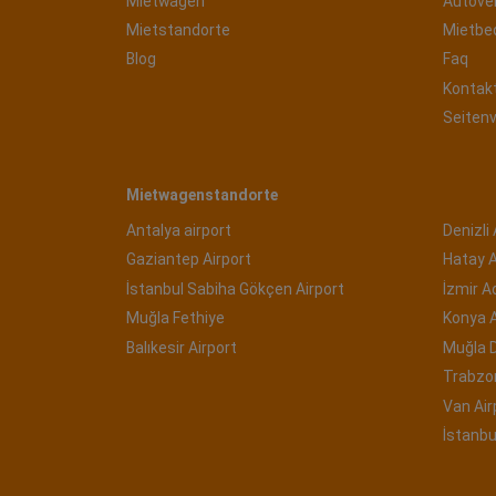
Mietwagen
Autove
Mietstandorte
Mietbe
Blog
Faq
Kontak
Seiten
Mietwagenstandorte
Antalya airport
Denizli 
Gaziantep Airport
Hatay A
İstanbul Sabiha Gökçen Airport
İzmir 
Muğla Fethiye
Konya A
Balıkesir Airport
Muğla 
Trabzon
Van Air
İstanbu