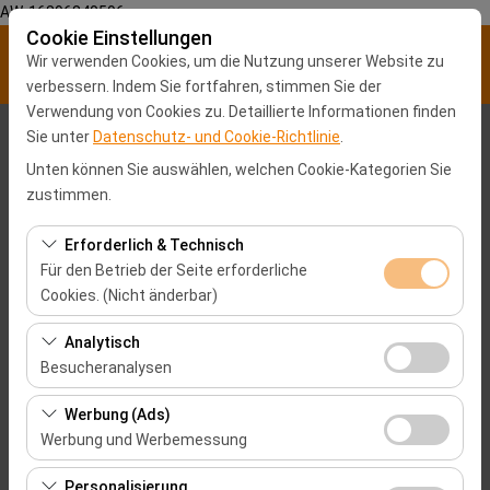
AW-16896840596
Cookie Einstellungen
Wir verwenden Cookies, um die Nutzung unserer Website zu
verbessern. Indem Sie fortfahren, stimmen Sie der
Verwendung von Cookies zu. Detaillierte Informationen finden
Sie unter
Datenschutz- und Cookie-Richtlinie
.
Abholstation
Unten können Sie auswählen, welchen Cookie-Kategorien Sie
Malatya Stadtzentrum
zustimmen.
Erforderlich & Technisch
Eine andere Rückgabestation auswählen
Für den Betrieb der Seite erforderliche
Cookies. (Nicht änderbar)
Abholdatum & Zeit
Diese Cookies sind für das ordnungsgemäße
Analytisch
09:00
Funktionieren der Website, die Sicherheit, die
Besucheranalysen
Sitzungsverwaltung und grundlegende Funktionen
Rückgabedatum & Zeit
Diese Cookies ermöglichen es uns, zu analysieren, wie
erforderlich. Sie können nicht deaktiviert werden.
Werbung (Ads)
unsere Website genutzt wird (Besucherzahl,
Werbung und Werbemessung
09:00
meistbesuchte Seiten, Nutzerverhalten). Diese Daten
Diese Cookies ermöglichen es uns, Ihnen auf Ihre
werden verwendet, um die Leistung der Website zu
Personalisierung