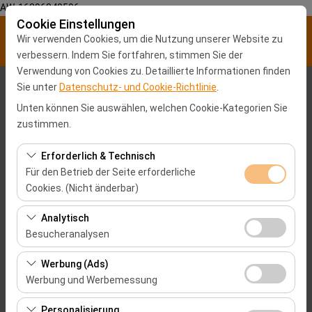
AW-16896840596
Cookie Einstellungen
Wir verwenden Cookies, um die Nutzung unserer Website zu
verbessern. Indem Sie fortfahren, stimmen Sie der
Verwendung von Cookies zu. Detaillierte Informationen finden
Sie unter
Datenschutz- und Cookie-Richtlinie
.
Abholstation
Unten können Sie auswählen, welchen Cookie-Kategorien Sie
Malatya Stadtzentrum
zustimmen.
Erforderlich & Technisch
Eine andere Rückgabestation auswählen
Für den Betrieb der Seite erforderliche
Cookies. (Nicht änderbar)
Abholdatum & Zeit
Diese Cookies sind für das ordnungsgemäße
Analytisch
09:00
Funktionieren der Website, die Sicherheit, die
Besucheranalysen
Sitzungsverwaltung und grundlegende Funktionen
Rückgabedatum & Zeit
Diese Cookies ermöglichen es uns, zu analysieren, wie
erforderlich. Sie können nicht deaktiviert werden.
Werbung (Ads)
unsere Website genutzt wird (Besucherzahl,
Werbung und Werbemessung
09:00
meistbesuchte Seiten, Nutzerverhalten). Diese Daten
Diese Cookies ermöglichen es uns, Ihnen auf Ihre
werden verwendet, um die Leistung der Website zu
Personalisierung