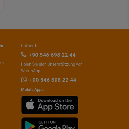
en
Callcenter
+90 546 698 22 44
en
Holen Sie sich Unterstützung von
WhatsApp
+90 546 698 22 44
Mobile Apps