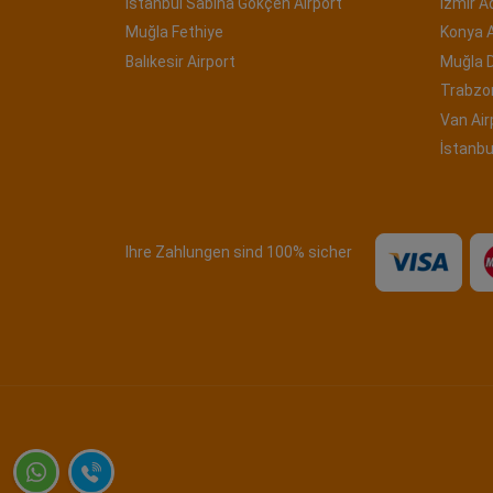
İstanbul Sabiha Gökçen Airport
İzmir 
Muğla Fethiye
Konya A
Balıkesir Airport
Muğla 
Trabzon
Van Air
İstanbu
Ihre Zahlungen sind 100% sicher