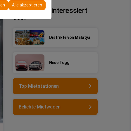
re Konfigurationen
gen
Alle akzeptieren
Sie könnten interessiert
sein
Distrikte von Malatya
Neue Togg
Top Mietstationen
Beliebte Mietwagen