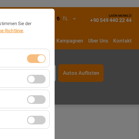
ÇAĞRI MERKEZİ
elden
DE
TL
+90 549 440 22 44
 stimmen Sie der
e-Richtlinie
.
Autos
Langzeitmiete
Kampagnen
Uber Uns
Kontakt
Zeit
Autos Auflisten
itzungsverwaltung
09:00
rzahl,
er Website zu messen
Werbung anzuzeigen
r Plattform