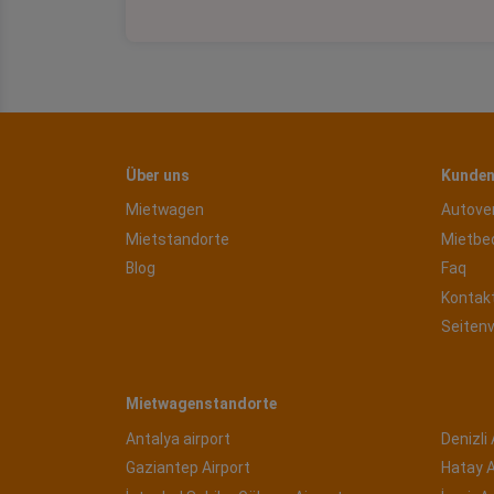
Über uns
Kunden
Mietwagen
Autove
Mietstandorte
Mietbe
Blog
Faq
Kontak
Seiten
Mietwagenstandorte
Antalya airport
Denizli 
Gaziantep Airport
Hatay A