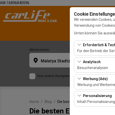
AW-16896840596
Cookie Einstellung
Wir verwenden Cookies, 
Verwendung von Cookies z
Unten können Sie auswäh
Erforderlich & Tec
Abholstation
Für den Betrieb der Sei
Diese Cookies sind für
Malatya Stadtzentrum
Analytisch
und grundlegende Funkt
Besucheranalysen
Eine andere Rückgabestation auswählen
Diese Cookies ermöglic
Werbung (Ads)
meistbesuchte Seiten,
Werbung und Werbem
und die Benutzererfahr
Diese Cookies ermögli
Personalisierung
und die Wirksamkeit u
Inhalt Personalisierung
Home
Blog
Die besten Elektroautos der Welt
Die besten Elektroautos d
Diese Cookies werden v