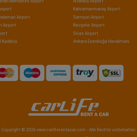
Adnan Menderes Airport
İstanbul Airport
irport
Kahramanmaraş Airport
Dalaman Airport
Samsun Airport
 Airport
Nevşehir Airport
port
Sivas Airport
l Kadıköy
Ankara Esenboğa Havalimanı
Copyright © 2026 www.carliferentacar.com - Alle Rechte vorbehalten