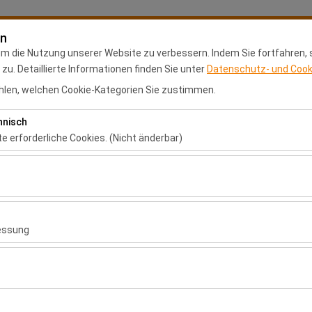
en
Meine Reservierung
Anm
um die Nutzung unserer Website zu verbessern. Indem Sie fortfahren,
u. Detaillierte Informationen finden Sie unter
Datenschutz- und Cooki
len, welchen Cookie-Kategorien Sie zustimmen.
Anasayfa
Mietstandorte
Franchise-Antrag
hnisch
Abholdatum & Zeit
Rückgabedatum & 
te erforderliche Cookies. (Nicht änderbar)
 das ordnungsgemäße Funktionieren der Website, die Sicherheit, die S
09:00
ionen erforderlich. Sie können nicht deaktiviert werden.
hen es uns, zu analysieren, wie unsere Website genutzt wird (Besuche
 Nutzerverhalten). Diese Daten werden verwendet, um die Leistung d
essung
ung kontinuierlich zu verbessern.
chen es uns, Ihnen auf Ihre Interessen abgestimmte personalisierte 
nserer Werbekampagnen zu messen (Impressionen, Klickrate).
er Welt
erwendet, um die Konsistenz und Kontinuität Ihres Erlebnisses auf de