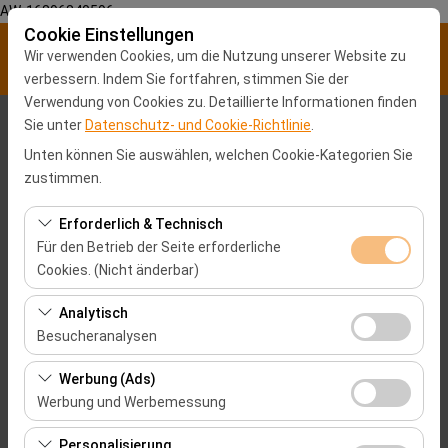
AW-16896840596
Cookie Einstellungen
Wir verwenden Cookies, um die Nutzung unserer Website zu
verbessern. Indem Sie fortfahren, stimmen Sie der
Verwendung von Cookies zu. Detaillierte Informationen finden
Sie unter
Datenschutz- und Cookie-Richtlinie
.
Abholstation
Unten können Sie auswählen, welchen Cookie-Kategorien Sie
Malatya Stadtzentrum
zustimmen.
Erforderlich & Technisch
Eine andere Rückgabestation auswählen
Für den Betrieb der Seite erforderliche
Cookies. (Nicht änderbar)
Abholdatum & Zeit
Diese Cookies sind für das ordnungsgemäße
Analytisch
09:00
Funktionieren der Website, die Sicherheit, die
Besucheranalysen
Sitzungsverwaltung und grundlegende Funktionen
Rückgabedatum & Zeit
Diese Cookies ermöglichen es uns, zu analysieren, wie
erforderlich. Sie können nicht deaktiviert werden.
Werbung (Ads)
unsere Website genutzt wird (Besucherzahl,
Werbung und Werbemessung
09:00
meistbesuchte Seiten, Nutzerverhalten). Diese Daten
Diese Cookies ermöglichen es uns, Ihnen auf Ihre
werden verwendet, um die Leistung der Website zu
Personalisierung